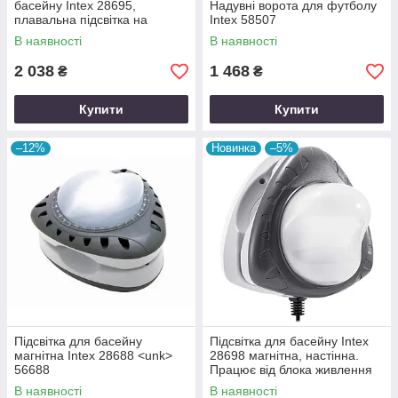
басейну Intex 28695,
Надувні ворота для футболу
плавальна підсвітка на
Intex 58507
сонячній батареї
В наявності
В наявності
2 038
1 468
₴
₴
Купити
Купити
–12%
Новинка
–5%
Підсвітка для басейну
Підсвітка для басейну Intex
магнітна Intex 28688 <unk>
28698 магнітна, настінна.
56688
Працює від блока живлення
220-240 V
В наявності
В наявності