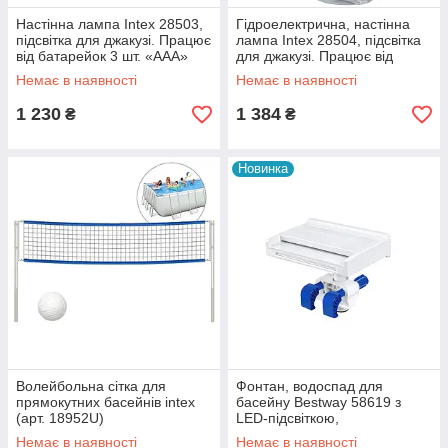
Настінна лампа Intex 28503,
Гідроелектрична, настінна
підсвітка для джакузі. Працює
лампа Intex 28504, підсвітка
від батарейок 3 шт. «ААА»
для джакузі. Працює від
фільтр-насоса
Немає в наявності
Немає в наявності
1 230
1 384
₴
₴
Новинка
Волейбольна сітка для
Фонтан, водоспад для
прямокутних басейнів intex
басейну Bestway 58619 з
(арт. 18952U)
LED-підсвіткою,
гідроелектричний.
Немає в наявності
Немає в наявності