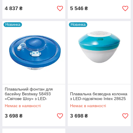
4 837
5 546
₴
₴
Новинка
Новинка
Плавальний фонтан для
басейну Bestway 58493
Плавальна безводна колонка
«Світове Шоу» з LED-
з LED-підсвіткою Intex 28625
підсвіткою. Працює від
Немає в наявності
Немає в наявності
акумулятора
3 698
3 698
₴
₴