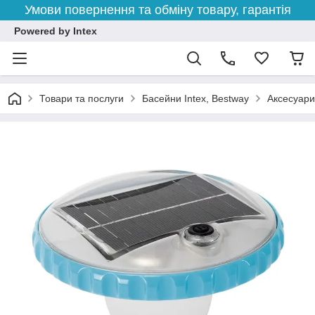
Умови повернення та обміну товару, гарантія
Powered by Intex
Товари та послуги
Басейни Intex, Bestway
Аксесуари