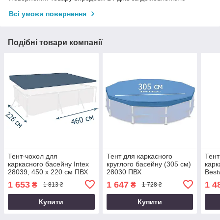
Всі умови повернення
Подібні товари компанії
Тент-чохол для
Тент для каркасного
Тент
каркасного басейну Intex
круглого басейну (305 см)
карк
28039, 450 х 220 см ПВХ
28030 ПВХ
Best
Оригінал
см. 
1 653
1 647
1 4
₴
₴
1 813 ₴
1 728 ₴
Купити
Купити