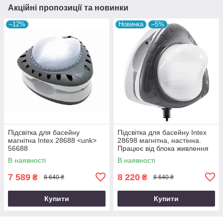
Акційні пропозиції та новинки
–12%
Новинка
–5%
Підсвітка для басейну
Підсвітка для басейну Intex
магнітна Intex 28688 <unk>
28698 магнітна, настінна.
56688
Працює від блока живлення
220-240 V
В наявності
В наявності
7 589
8 220
₴
₴
8 640 ₴
8 640 ₴
Купити
Купити