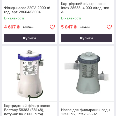
Картріджний фільтр насос
Фільтр-насос 220V, 2000 л/
Intex 28638, 4 000 л/год, тип
год, арт. 28604/58604
А
В наявності
В наявності
4 667
5 847
₴
₴
4 924 ₴
6 047 ₴
Купити
Купити
Картриджний фільтр насос
Bestway 58383 (58148),
Насос для фильтрации воды
потужністю 2 006 л/год
1250 л/ч, Intex 28602