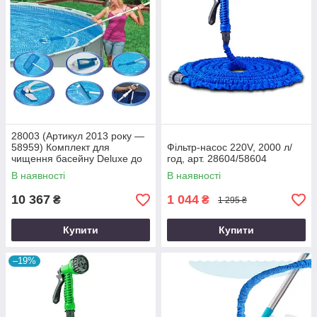
28003 (Артикул 2013 року —
58959) Комплект для
Фільтр-насос 220V, 2000 л/
чищення басейну Deluxe до
год, арт. 28604/58604
6 м (вакуумний пилосос)
В наявності
В наявності
10 367
1 044
₴
₴
1 295 ₴
Купити
Купити
–19%