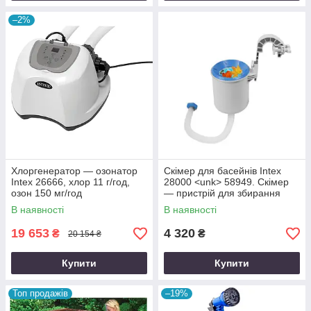
–2%
Хлоргенератор — озонатор
Скімер для басейнів Intex
Intex 26666, хлор 11 г/год,
28000 <unk> 58949. Скімер
озон 150 мг/год
— пристрій для збирання
сміття з поверхні води.
В наявності
В наявності
19 653
4 320
₴
₴
20 154 ₴
Купити
Купити
Топ продажів
–19%