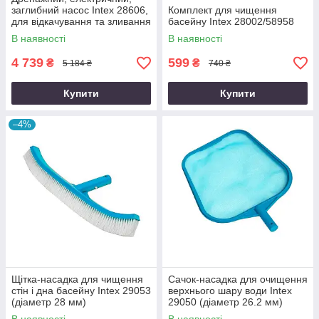
заглибний насос Intex 28606,
Комплект для чищення
для відкачування та зливання
басейну Intex 28002/58958
води з басейну 3 585 л/год
В наявності
В наявності
4 739
599
₴
₴
5 184 ₴
740 ₴
Купити
Купити
–4%
Щітка-насадка для чищення
Сачок-насадка для очищення
стін і дна басейну Intex 29053
верхнього шару води Intex
(діаметр 28 мм)
29050 (діаметр 26.2 мм)