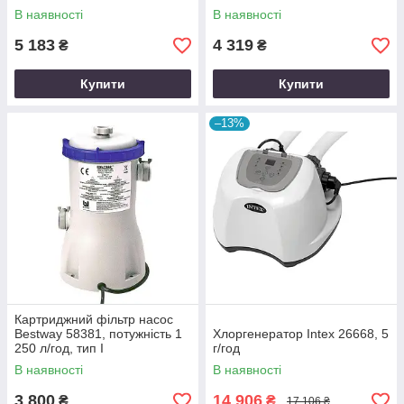
В наявності
В наявності
5 183
4 319
₴
₴
Купити
Купити
–13%
Картриджний фільтр насос
Bestway 58381, потужність 1
Хлоргенератор Intex 26668, 5
250 л/год, тип I
г/год
В наявності
В наявності
3 800
14 906
₴
₴
17 106 ₴