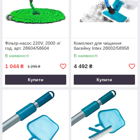
Фільтр-насос 220V, 2000 л/
Комплект для чищення
год, арт. 28604/58604
басейну Intex 28002/58958
В наявності
В наявності
1 044
4 492
₴
₴
1 295 ₴
Купити
Купити