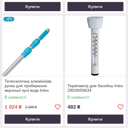
Купити
Купити
–8%
Телескопічна алюмінієва
ручка для прибирання
Термометр для басейну Intex
верхньої кулі води Intex
29039/59634
29055 (10798), 279 см
В наявності
В наявності
(діаметр 28 мм)
1 024
482
₴
₴
1 109 ₴
Купити
Купити