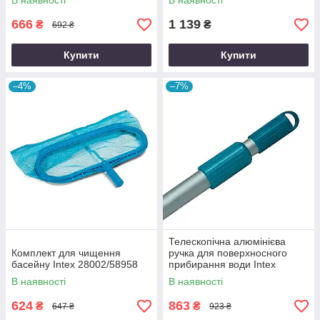
В наявності
В наявності
666
1 139
₴
₴
692 ₴
Купити
Купити
–4%
–7%
Телескопічна алюмінієва
Комплект для чищення
ручка для поверхносного
басейну Intex 28002/58958
прибирання води Intex
29054, 239 см (діаметр 26.2
В наявності
В наявності
мм)
624
863
₴
₴
647 ₴
923 ₴