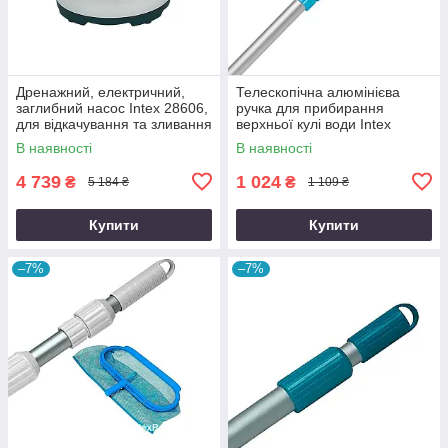
Дренажний, електричний,
Телескопічна алюмінієва
заглибний насос Intex 28606,
ручка для прибирання
для відкачування та зливання
верхньої кулі води Intex
води з басейну 3 585 л/год
29055 (10798), 279 см
В наявності
В наявності
(діаметр 28 мм)
4 739
1 024
₴
₴
5 184 ₴
1 109 ₴
Купити
Купити
–7%
–7%