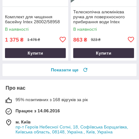
Телескопічна алюмінієва
Комплект для чищення
ручка для поверхносного
басейну Intex 28002/58958
прибирання води Intex
29054, 239 см (діаметр 26.2
В наявності
В наявності
мм)
1 375
863
₴
₴
1 476 ₴
923 ₴
Купити
Купити
Показати ще
Про нас
95% позитивних з 168 відгуків за рік
Працює з 14.06.2016
м. Київ
пр-т Героїв Небесної Сотні, 18, Софіївська Борщагівка,
Київська область, 08148, Україна., Київ, Україна