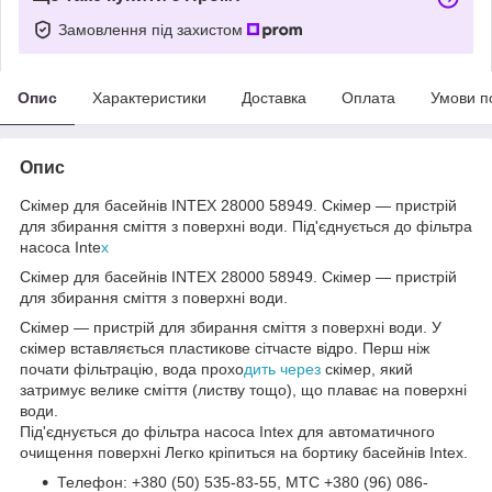
Замовлення під захистом
Опис
Характеристики
Доставка
Оплата
Умови п
Опис
Скімер для басейнів INTEX 28000 58949. Скімер — пристрій
для збирання сміття з поверхні води. Під'єднується до фільтра
насоса Inte
x
Скімер для басейнів INTEX 28000 58949. Скімер — пристрій
для збирання сміття з поверхні води.
Скімер — пристрій для збирання сміття з поверхні води. У
скімер вставляється пластикове сітчасте відро. Перш ніж
почати фільтрацію, вода прохо
дить через
скімер, який
затримує велике сміття (листву тощо), що плаває на поверхні
води.
Під'єднується до фільтра насоса Intex для автоматичного
очищення поверхні Легко кріпиться на бортику басейнів Intex.
Телефон: +380 (50) 535-83-55, MTC +380 (96) 086-