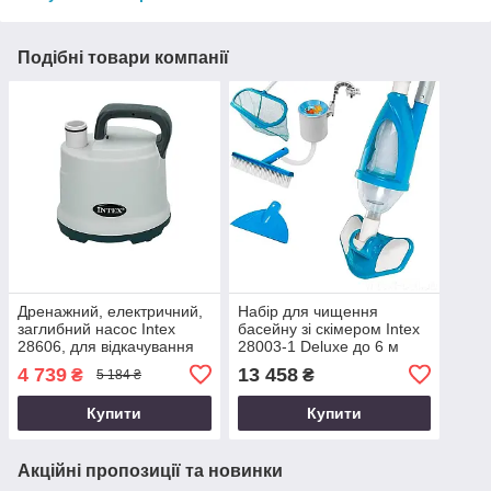
Подібні товари компанії
Дренажний, електричний,
Набір для чищення
заглибний насос Intex
басейну зі скімером Intex
28606, для відкачування
28003-1 Deluxe до 6 м
та зливання води з
(вакуумний пилосос)
4 739
13 458
₴
₴
5 184 ₴
басейну 3 585 л/год
Купити
Купити
Акційні пропозиції та новинки