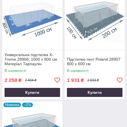
Універсальна підстилка X-
Treme 28908, 1000 х 800 см.
Підстилка-тент Poland 28907
Матеріал Тарпаулін
800 х 600 см
В наявності
В наявності
2 258
1 931
₴
₴
2 404 ₴
2 033 ₴
Купити
Купити
Новинка
–2%