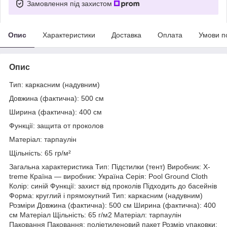
Замовлення під захистом
Опис
Характеристики
Доставка
Оплата
Умови п
Опис
Тип: каркасним (надувним)
Довжина (фактична): 500 см
Ширина (фактична): 400 см
Функції: защита от проколов
Матеріал: тарпаулін
Щільність: 65 гр/м²
Загальна характеристика Тип: Підстилки (тент) Виробник: X-
treme Країна — виробник: Україна Серія: Pool Ground Cloth
Колір: синій Функції: захист від проколів Підходить до басейнів
Форма: круглий і прямокутний Тип: каркасним (надувним)
Розміри Довжина (фактична): 500 см Ширина (фактична): 400
см Матеріал Щільність: 65 г/м2 Матеріал: тарпаулін
Паковання Паковання: поліетиленовий пакет Розмір упаковки: