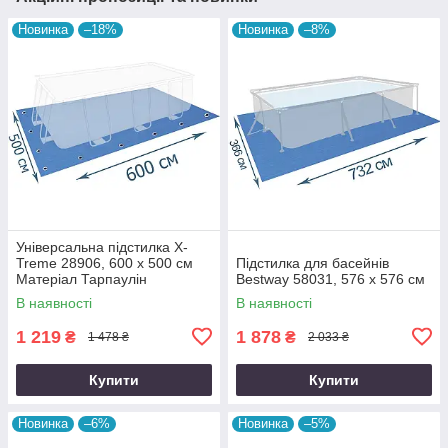
Новинка
–18%
Новинка
–8%
Універсальна підстилка X-
Treme 28906, 600 х 500 см
Підстилка для басейнів
Матеріал Тарпаулін
Bestway 58031, 576 х 576 см
В наявності
В наявності
1 219
1 878
₴
₴
1 478 ₴
2 033 ₴
Купити
Купити
Новинка
–6%
Новинка
–5%