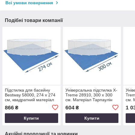
Всі умови повернення
Подібні товари компанії
Підстилка для басейну
Універсальна підстилка X-
Унів
Bestway 58000, 274 х 274
Treme 28910, 300 х 300
Trem
см, квадратний матеріал
см. Матеріал Тарпаулін
см. 
Тарпаулін
866
604
1 0
₴
₴
Купити
Купити
Акційні пропозиції та новинки