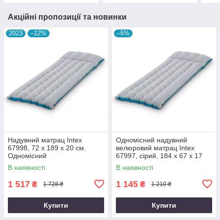
Акційні пропозиції та новинки
2023
–12%
–5%
Надувний матрац Intex
Одномісний надувний
67998, 72 х 189 х 20 см.
велюровий матрац Intex
Одномісний
67997, сірий, 184 х 67 х 17
см
В наявності
В наявності
1 517
1 145
₴
₴
1 728 ₴
1 210 ₴
Купити
Купити