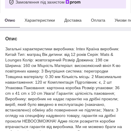
Замовлення під захистом
Опис
Характеристики
Доставка
Оплата
Умови п
Опис
Загальні характеристики виробника: Intex Країна виробник:
Китай Тип: матрац Вік дитини: від 12 років Серія: Mats &
Lounges Колір: жовтогарячий Розмір Довжина: 198 см
Ширина: 160 см Міцність Матеріал: високоякісний вініл К-во
повітряних камер: 3 Внутрішня система: перегородки
Товщина матеріалу: 0.30 мм Кількість місць: 2 Максимальне
навантаження: 120 кг Комплектація Підголівник: є, 2 шт
Упаковка Паковання: картонна коробка Розмір упаковки: 36
cm x 41 cm x 10 cm Увага! Гарантія: цілісність паковання;
Виробнику: виробник не надає гарантію на дрібні проколи;
виріб, який було введено в експлуатацію (накачано,
встановлено) обміну або повернення не підлягає; Увага: З
огляду на специфіку надувного товару, гарантія на дрібні
проколи НЕВООЗМОЖНА! Адже після розкриття коробки
втрачається гарантія від виробника. Ми не можемо брати на