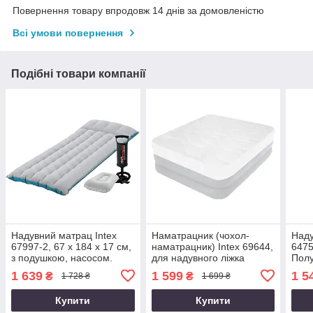
Повернення товару впродовж 14 днів за домовленістю
Всі умови повернення
Подібні товари компанії
Надувний матрац Intex
Наматрацник (чохол-
Наду
67997-2, 67 х 184 х 17 см,
наматрацник) Intex 69644,
6475
з подушкою, насосом.
для надувного ліжка
Полу
Одномісний
двомісних 160 х 200 х 30
пере
1 639
1 599
1 5
₴
₴
1 728 ₴
1 699 ₴
Купити
Купити