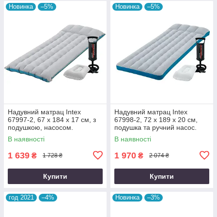
Новинка
–5%
Новинка
–5%
Надувний матрац Intex
Надувний матрац Intex
67997-2, 67 х 184 х 17 см, з
67998-2, 72 х 189 х 20 см,
подушкою, насосом.
подушка та ручний насос.
Одномісний
Одномісний
В наявності
В наявності
1 639
1 970
₴
₴
1 728 ₴
2 074 ₴
Купити
Купити
год 2021
–4%
Новинка
–3%