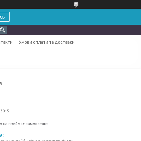
сь
нтакти
Умови оплати та доставки
м
43015
о не приймає замовлення
 протягом 14 днів
за домовленістю