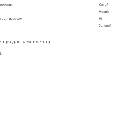
виробник
Китай
Новий
тація насосом
Ні
Зелений
ація для замовлення
₴