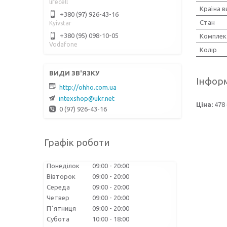
lifecell
Країна 
+380 (97) 926-43-16
Стан
Kyivstar
+380 (95) 098-10-05
Комплек
Vodafone
Колір
Інформ
http://ohho.com.ua
intexshop@ukr.net
Ціна:
478 
0 (97) 926-43-16
Графік роботи
Понеділок
09:00
20:00
Вівторок
09:00
20:00
Середа
09:00
20:00
Четвер
09:00
20:00
Пʼятниця
09:00
20:00
Субота
10:00
18:00