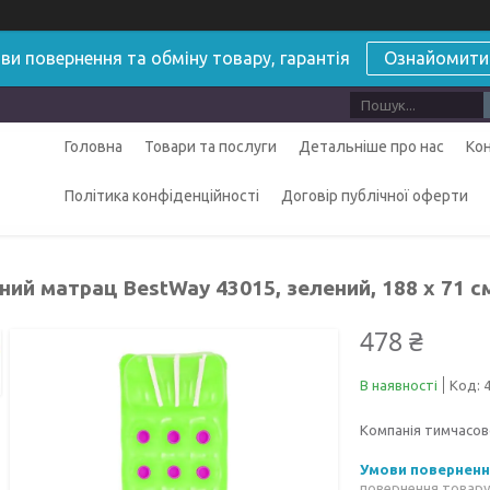
ви повернення та обміну товару, гарантія
Ознайомити
Головна
Товари та послуги
Детальніше про нас
Ко
Політика конфіденційності
Договір публічної оферти
ий матрац BestWay 43015, зелений, 188 х 71 с
478 ₴
В наявності
Код:
Компанія тимчасов
повернення товару