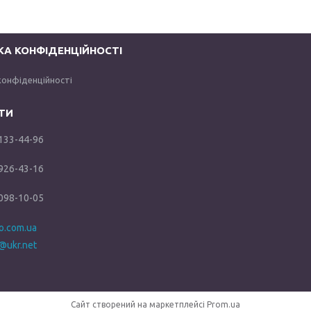
КА КОНФІДЕНЦІЙНОСТІ
конфіденційності
 133-44-96
 926-43-16
 098-10-05
ho.com.ua
@ukr.net
Сайт створений на маркетплейсі
Prom.ua