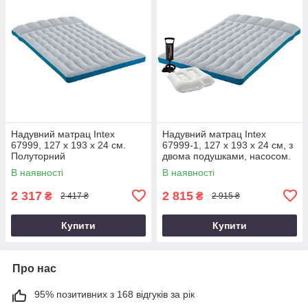
Надувний матрац Intex
Надувний матрац Intex
67999, 127 х 193 х 24 см.
67999-1, 127 х 193 х 24 см, з
Полуторний
двома подушками, насосом.
Напівторний
В наявності
В наявності
2 317
2 815
₴
₴
2 417 ₴
2 915 ₴
Купити
Купити
Про нас
95% позитивних з 168 відгуків за рік