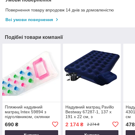
Повернення товару впродовж 14 днів за домовленістю
Всі умови повернення
Подібні товари компанії
Пляжний надувний
Надувний матрац Pavillo
Наду
матрац Intex 59894 з
Bestway 67287-1, 137 х
4301
підголівником, склянки
191 х 22 см, з
см
188 х 71 см
електронасосом і
690
2 174
478
₴
₴
2 274 ₴
подушками. Напівторний
Купити
Купити