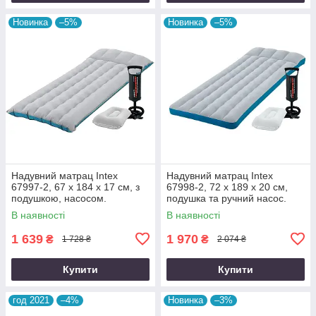
Новинка
–5%
Новинка
–5%
Надувний матрац Intex
Надувний матрац Intex
67997-2, 67 х 184 х 17 см, з
67998-2, 72 х 189 х 20 см,
подушкою, насосом.
подушка та ручний насос.
Одномісний
Одномісний
В наявності
В наявності
1 639
1 970
₴
₴
1 728 ₴
2 074 ₴
Купити
Купити
год 2021
–4%
Новинка
–3%