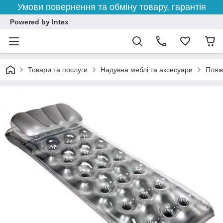
Умови повернення та обміну товару, гарантія
Powered by Intex
Товари та послуги
Надувна меблі та аксесуари
Пляжн