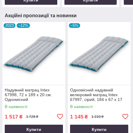
Акційні пропозиції та новинки
2023
–12%
–5%
Надувний матрац Intex
Одномісний надувний
67998, 72 х 189 х 20 см.
велюровий матрац Intex
Одномісний
67997, сірий, 184 х 67 х 17
см
В наявності
В наявності
1 517
1 145
₴
₴
1 728 ₴
1 210 ₴
Купити
Купити