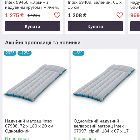
Intex 59460 «Зірки» з
Intex 59409, зелений, 61 х
наду
надувним кругом і м'ячем,
15 см
6964
блакитний, 122 х 25 см
1 275
1 208
969
₴
₴
1 403 ₴
Купити
Купити
Акційні пропозиції та новинки
2023
–12%
–5%
Надувний матрац Intex
Одномісний надувний
67998, 72 х 189 х 20 см.
велюровий матрац Intex
Одномісний
67997, сірий, 184 х 67 х 17
см
В наявності
В наявності