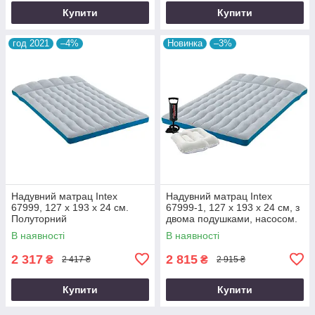
Купити
Купити
год 2021
–4%
Новинка
–3%
Надувний матрац Intex
Надувний матрац Intex
67999, 127 х 193 х 24 см.
67999-1, 127 х 193 х 24 см, з
Полуторний
двома подушками, насосом.
Напівторний
В наявності
В наявності
2 317
2 815
₴
₴
2 417 ₴
2 915 ₴
Купити
Купити