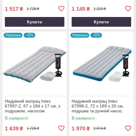
1 517
1 145
₴
₴
1 728 ₴
1 210 ₴
Купити
Купити
Новинка
–5%
Новинка
–5%
Надувний матрац Intex
Надувний матрац Intex
67997-2, 67 х 184 х 17 см, з
67998-2, 72 х 189 х 20 см,
подушкою, насосом.
подушка та ручний насос.
Одномісний
Одномісний
В наявності
В наявності
1 639
1 970
₴
₴
1 728 ₴
2 074 ₴