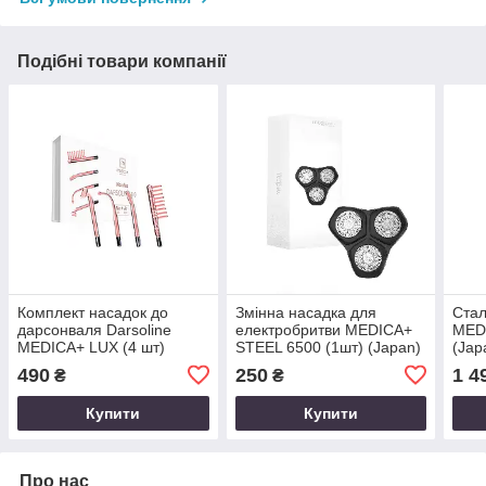
Подібні товари компанії
Комплект насадок до
Змінна насадка для
Ста
дарсонваля Darsoline
електробритви MEDICA+
MED
MEDICA+ LUX (4 шт)
STEEL 6500 (1шт) (Japan)
(Jap
(Japan)
490
250
1 4
₴
₴
Купити
Купити
Про нас