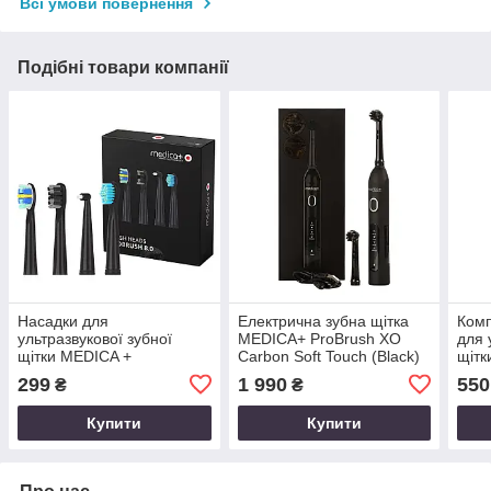
Всі умови повернення
Подібні товари компанії
Насадки для
Електрична зубна щітка
Комп
ультразвукової зубної
MEDICA+ ProBrush XO
для 
щітки MEDICA +
Сarbon Soft Touch (Black)
щітк
PROBRUSH 8.0 black
(Japan)
9.0 
299
1 990
550
₴
₴
Купити
Купити