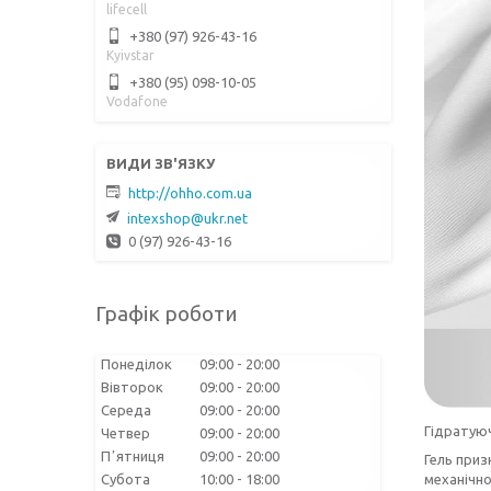
lifecell
+380 (97) 926-43-16
Kyivstar
+380 (95) 098-10-05
Vodafone
http://ohho.com.ua
intexshop@ukr.net
0 (97) 926-43-16
Графік роботи
Понеділок
09:00
20:00
Вівторок
09:00
20:00
Середа
09:00
20:00
Гідратуюч
Четвер
09:00
20:00
Пʼятниця
09:00
20:00
Гель приз
Субота
10:00
18:00
механічно