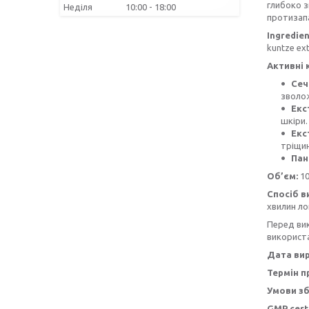
глибоко з
Неділя
10:00
18:00
протизапа
Ingredien
kuntze ext
Активні 
Сеч
зволо
Екс
шкіри.
Екс
тріщин
Пан
Об’єм:
1
Спосіб в
хвилин ло
Перед вик
використ
Дата ви
Термін п
Умови зб
GMP certi