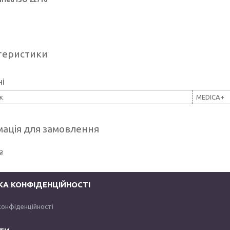
теристики
ні
к
MEDICA+
ація для замовлення
₴
КА КОНФІДЕНЦІЙНОСТІ
конфіденційності