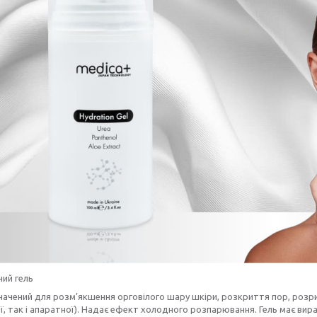
ий гель
начений для розм’якшення орговілого шару шкіри, розкриття пор, розр
ї, так і апаратної). Надає ефект холодного розпарювання. Гель має вир