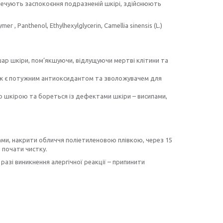
зпечують заспокоєння подразненій шкірі, здійснюють
 , Panthenol, Ethylhexylglycerin, Camellia sinensis (L.)
ар шкіри, пом’якшуючи, відлущуючи мертві клітини та
кож є потужним антиоксидантом та зволожувачем для
 шкірою та бореться із дефектами шкіри – висипами,
хами, накрити обличчя поліетиленовою плівкою, через 15
 почати чистку.
разі виникнення алергічної реакції – припинити