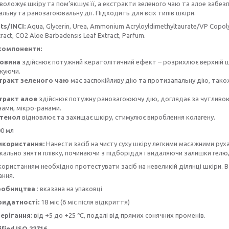
воложує шкіру та пом’якшує її, а екстракти зеленого чаю та алое забе
льну та ранозагоювальну дії. Підходить для всіх типів шкіри.
ts/INCI:
Aqua, Glycerin, Urea, Ammonium Acryloyldimethyltaurate/VP Copolymer
ract, CO2 Aloe Barbadensis Leaf Extract, Parfum.
компоненти:
овина
здійснює потужний кератолітичний ефект – розрихлює верхній ш
жуючи.
тракт зеленого чаю
має заспокійливу дію та протизапальну дію, та
тракт алое
здійснює потужну ранозагоюючу дію, доглядає за чутливою
ами, мікро-ранами.
тенол
відновлює та захищає шкіру, стимулює вироблення колагену.
00 мл
икористання:
Нанести засіб на чисту суху шкіру легкими масажними ру
кально зняти плівку, починаючи з підборіддя і видаляючи залишки гелю,
ористанням необхідно протестувати засіб на невеликій ділянці шкіри. В 
ання.
робництва
: вказана на упаковці
ридатності:
18 міс (6 міс після відкриття)
ерігання:
від +5 до +25 ℃, подалі від прямих сонячних променів.
fied ISO 22716