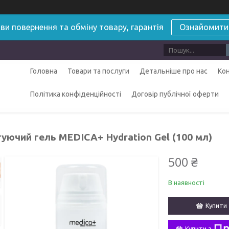
ви повернення та обміну товару, гарантія
Ознайомити
Головна
Товари та послуги
Детальніше про нас
Ко
Політика конфіденційності
Договір публічної оферти
уючий гель MEDICA+ Hydration Gel (100 мл)
500 ₴
В наявності
Купити
Купити з