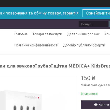
ви повернення та обміну товару, гарантія
Ознайомити
Головна
Товари та послуги
Детальніше про нас
Ко
Політика конфіденційності
Договір публічної оферти
и для звукової зубної щітки MEDICA+ KidsBrush
150 ₴
Мінімальна сума за
В наявності
Купити