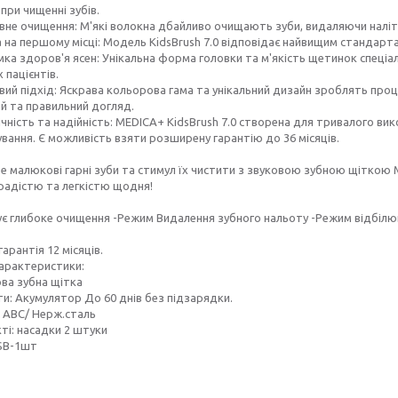
 при чищенні зубів.
вне очищення: М'які волокна дбайливо очищають зуби, видаляючи наліт і
а на першому місці: Модель KidsBrush 7.0 відповідає найвищим стандарта
мка здоров'я ясен: Унікальна форма головки та м'якість щетинок спеціа
 пацієнтів.
вий підхід: Яскрава кольорова гама та унікальний дизайн зроблять про
й та правильний догляд.
ічність та надійність: MEDICA+ KidsBrush 7.0 створена для тривалого в
вання. Є можливість взяти розширену гарантію до 36 місяців.
 малюкові гарні зуби та стимул їх чистити з звуковою зубною щіткою ME
радістю та легкістю щодня!
ує глибоке очищення -Режим Видалення зубного нальоту -Режим відбіл
гарантія 12 місяців.
характеристики:
ова зубна щітка
и: Акумулятор До 60 днів без підзарядки.
 АВС/ Нерж.сталь
ті: насадки 2 штуки
SB-1шт