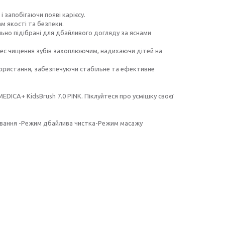
 запобігаючи появі карієсу.
м якості та безпеки.
льно підібрані для дбайливого догляду за яснами
цес чищення зубів захоплюючим, надихаючи дітей на
икористання, забезпечуючи стабільне та ефективне
DICA+ KidsBrush 7.0 PINK. Піклуйтеся про усмішку своєї
ювання -Режим дбайлива чистка-Режим масажу