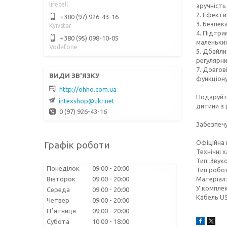
lifecell
зручність
2. Ефекти
+380 (97) 926-43-16
3. Безпек
Kyivstar
4. Підтри
+380 (95) 098-10-05
маленьких
Vodafone
5. Дбайли
регулярни
7. Довгов
функціону
http://ohho.com.ua
Подаруйте
intexshop@ukr.net
дитини з 
0 (97) 926-43-16
Забезпеч
Офіційна 
Графік роботи
Технічні 
Тип: Звук
Понеділок
09:00
20:00
Тип робот
Вівторок
09:00
20:00
Матеріал:
У комплек
Середа
09:00
20:00
Кабель U
Четвер
09:00
20:00
Пʼятниця
09:00
20:00
Субота
10:00
18:00