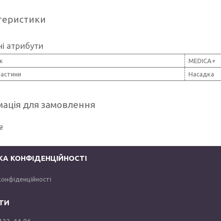
теристики
і атрибути
к
MEDICA+
частини
Насадка
ація для замовлення
₴
КА КОНФІДЕНЦІЙНОСТІ
конфіденційності