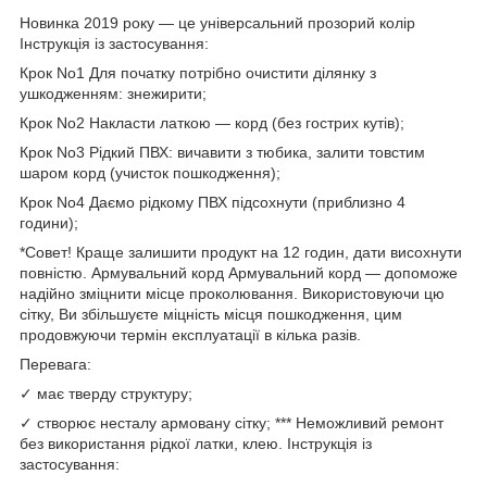
Новинка 2019 року — це універсальний прозорий колір
Інструкція із застосування:
Крок No1 Для початку потрібно очистити ділянку з
ушкодженням: знежирити;
Крок No2 Накласти латкою — корд (без гострих кутів);
Крок No3 Рідкий ПВХ: вичавити з тюбика, залити товстим
шаром корд (учисток пошкодження);
Крок No4 Даємо рідкому ПВХ підсохнути (приблизно 4
години);
*Совет! Краще залишити продукт на 12 годин, дати висохнути
повністю. Армувальний корд Армувальний корд — допоможе
надійно зміцнити місце проколювання. Використовуючи цю
сітку, Ви збільшуєте міцність місця пошкодження, цим
продовжуючи термін експлуатації в кілька разів.
Перевага:
✓ має тверду структуру;
✓ створює несталу армовану сітку; *** Неможливий ремонт
без використання рідкої латки, клею. Інструкція із
застосування: