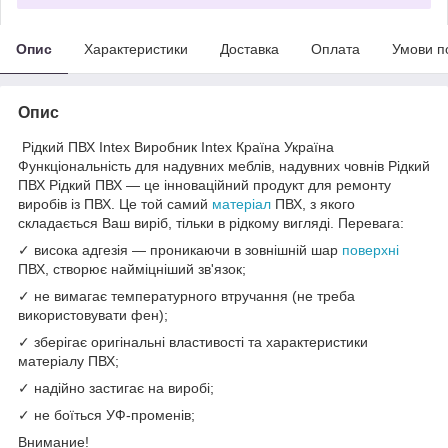
Опис
Характеристики
Доставка
Оплата
Умови п
Опис
Рідкий ПВХ Intex Виробник Intex Країна Україна
Функціональність для надувних меблів, надувних човнів Рідкий
ПВХ Рідкий ПВХ — це інноваційний продукт для ремонту
виробів із ПВХ. Це той самий
матеріал
ПВХ, з якого
складається Ваш виріб, тільки в рідкому вигляді. Перевага:
✓ висока адгезія — проникаючи в зовнішній шар
поверхні
ПВХ, створює найміцніший зв'язок;
✓ не вимагає температурного втручання (не треба
використовувати фен);
✓ зберігає оригінальні властивості та характеристики
матеріалу ПВХ;
✓ надійно застигає на виробі;
✓ не боїться УФ-променів;
Внимание!