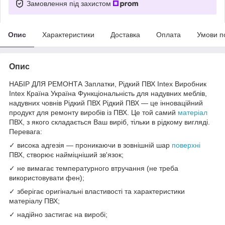
Замовлення під захистом
Опис
Характеристики
Доставка
Оплата
Умови п
Опис
НАБІР ДЛЯ РЕМОНТА Заплатки, Рідкий ПВХ Intex Виробник
Intex Країна Україна Функціональність для надувних меблів,
надувних човнів Рідкий ПВХ Рідкий ПВХ — це інноваційний
продукт для ремонту виробів із ПВХ. Це той самий
матеріал
ПВХ, з якого складається Ваш виріб, тільки в рідкому вигляді.
Перевага:
✓ висока адгезія — проникаючи в зовнішній шар
поверхні
ПВХ, створює найміцніший зв'язок;
✓ не вимагає температурного втручання (не треба
використовувати фен);
✓ зберігає оригінальні властивості та характеристики
матеріалу ПВХ;
✓ надійно застигає на виробі;