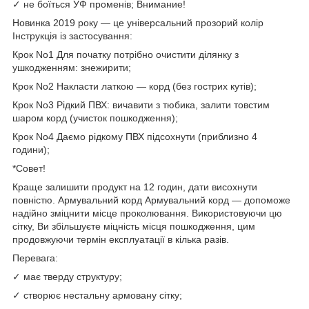
✓ не боїться УФ променів; Внимание!
Новинка 2019 року — це універсальний прозорий колір
Інструкція із застосування:
Крок No1 Для початку потрібно очистити ділянку з
ушкодженням: знежирити;
Крок No2 Накласти латкою — корд (без гострих кутів);
Крок No3 Рідкий ПВХ: вичавити з тюбика, залити товстим
шаром корд (учисток пошкодження);
Крок No4 Даємо рідкому ПВХ підсохнути (приблизно 4
години);
*Совет!
Краще залишити продукт на 12 годин, дати висохнути
повністю. Армувальний корд Армувальний корд — допоможе
надійно зміцнити місце проколювання. Використовуючи цю
сітку, Ви збільшуєте міцність місця пошкодження, цим
продовжуючи термін експлуатації в кілька разів.
Перевага:
✓ має тверду структуру;
✓ створює нестальну армовану сітку;