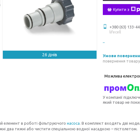
Купити з
+380 (63) 133-44
lifecell
26 днів
повернення товару
У компанії підключ
який товар не пок
ий елемент в роботі фільтруючого
насоса
. В комплект входять дві моде
жні два тижні або чистити спеціальною водної насадкою – пістолетом.