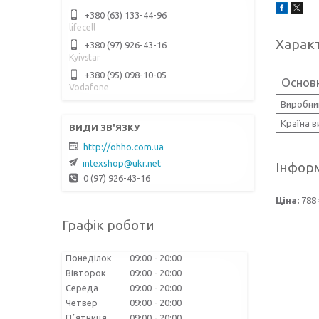
+380 (63) 133-44-96
lifecell
Харак
+380 (97) 926-43-16
Kyivstar
+380 (95) 098-10-05
Основ
Vodafone
Виробни
Країна 
http://ohho.com.ua
intexshop@ukr.net
Інформ
0 (97) 926-43-16
Ціна:
788 
Графік роботи
Понеділок
09:00
20:00
Вівторок
09:00
20:00
Середа
09:00
20:00
Четвер
09:00
20:00
Пʼятниця
09:00
20:00