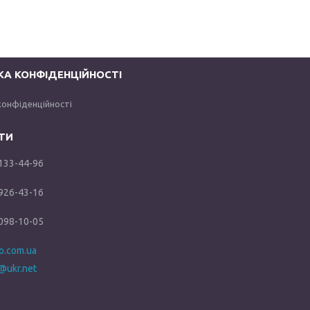
КА КОНФІДЕНЦІЙНОСТІ
конфіденційності
 133-44-96
 926-43-16
 098-10-05
ho.com.ua
@ukr.net