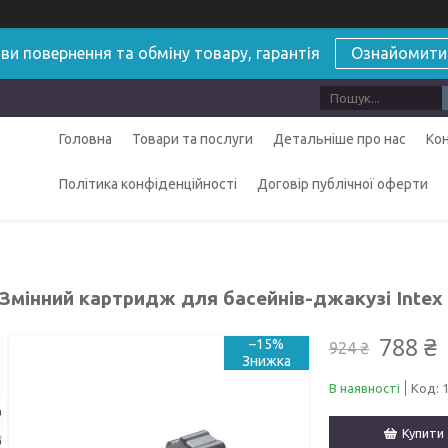
ви повернення та обміну товару, гарантія
Ознайомити
Головна
Товари та послуги
Детальніше про нас
Ко
Політика конфіденційності
Договір публічної оферти
 Змінний картридж для басейнів-джакузі Intex
788 ₴
–15%
924 ₴
В наявності
Код:
Купити