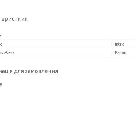
теристики
ні
к
Intex
виробник
Китай
ація для замовлення
₴