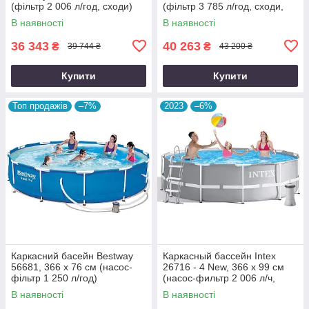
(фільтр 2 006 л/год, сходи)
(фільтр 3 785 л/год, сходи,
тент, підстилка)
В наявності
В наявності
36 343
40 263
₴
₴
39 744 ₴
43 200 ₴
Купити
Купити
Топ продажів
–7%
2023
–6%
Каркасний басейн Bestway
Каркасный бассейн Intex
56681, 366 х 76 см (насос-
26716 - 4 New, 366 x 99 см
фільтр 1 250 л/год)
(насос-фильтр 2 006 л/ч,
лестница, подстилка, тент)
В наявності
В наявності