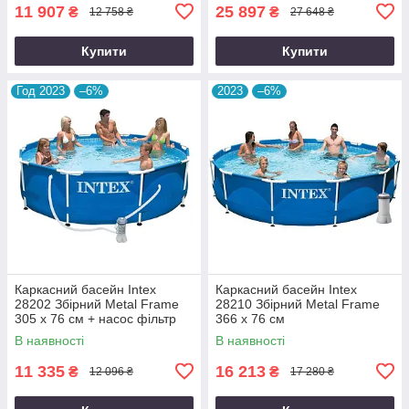
11 907
25 897
₴
₴
12 758 ₴
27 648 ₴
Купити
Купити
Год 2023
–6%
2023
–6%
Каркасний басейн Intex
Каркасний басейн Intex
28202 Збірний Metal Frame
28210 Збірний Metal Frame
305 x 76 см + насос фільтр
366 x 76 см
В наявності
В наявності
11 335
16 213
₴
₴
12 096 ₴
17 280 ₴