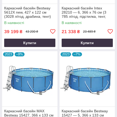
Каркасний басейн Bestway
Каркасний басейн Intex
5612X new, 427 х 122 см
28210 — 6, 366 x 76 см (3
(3028 л/год, драбина, тент)
785 л/год, підстилка, тент,
сходи)
В наявності
В наявності
39 199
21 338
₴
₴
43 200 ₴
23 489 ₴
Купити
Купити
2023
–9%
2023
–7%
Каркасний басейн MAX
Каркасний басейн Bestway
Bestway 15427, 366 х 133 см
15427 — 5, 366 х 133 см