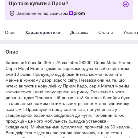
Що таке купити з Пром?
Замовлення під захистом
Опис
Характеристики
Доставка
Оплата
Умови 
Опис
Каркасний басейн 305 x 76 см Іntex 28200. Серія Metal Frame
Серія Metal Frame відмінно зарекомендувала себе протягом
вже 10 років. Продукцію від фірми Інтекс можна побачити
майже в кожному дворі всього світу. Незважаючи на те, що
Інтекс випустив нову лінійку Призм Кадр, серія Метал Фрейм
залишається і далі популярною на ринку. Тут немає нічого
дивного, адже її знають і їй довіряють! Каркасні басейни були
і залишається самим оптимальним рішенням для відпочинку
всієї сім'ї. Враховуючи нашу сезонність, популярність у
стаціонарних басейнах зводиться до нуля. Головний плюс
продукції - це його мобільність (швидка установка і
складання). Мінімальними зусиллями, прочитай за 30 хвилин,
Ваш двір стане ідеальною зоною відпочинку, а в не сезон