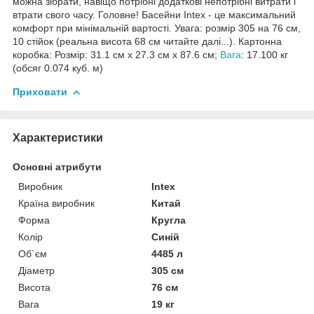
можна зібрати, навіщо потрібні додаткові непотрібні витрати і
втрати свого часу. Головне! Басейни Intex - це максимальний
комфорт при мінімальній вартості. Увага: розмір 305 на 76 см,
10 стійок (реальна висота 68 см читайте далі...). Картонна
коробка: Розмір: 31.1 см х 27.3 см х 87.6 см;
Вага
: 17.100 кг
(обсяг 0.074 куб. м)
Приховати
Характеристики
Основні атрибути
Виробник
Intex
Країна виробник
Китай
Форма
Кругла
Колір
Синій
Об`єм
4485 л
Діаметр
305 см
Висота
76 см
Вага
19 кг