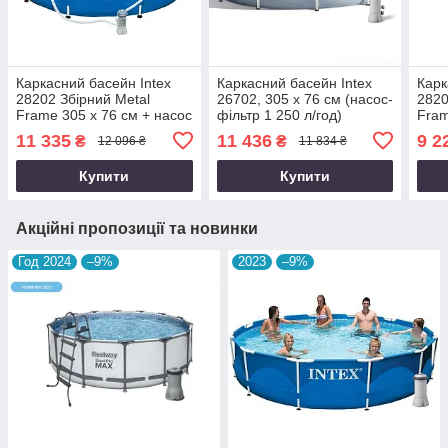
Каркасний басейн Intex
Каркасний басейн Intex
Карк
28202 Збірний Metal
26702, 305 x 76 см (насос-
2820
Frame 305 x 76 см + насос
фільтр 1 250 л/год)
Fram
фільтр
11 335
11 436
9 2
₴
₴
12 096 ₴
11 834 ₴
Купити
Купити
Акційні пропозиції та новинки
Год 2024
–9%
2023
–9%