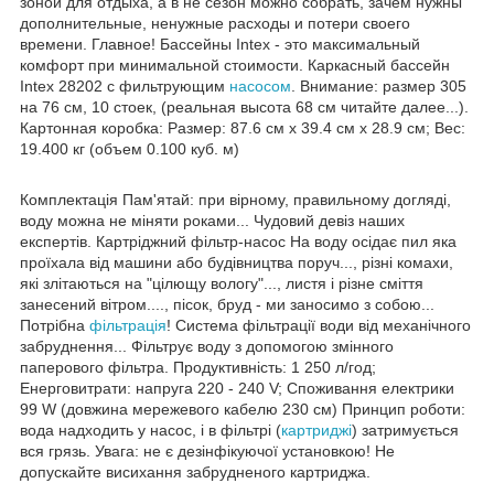
зоной для отдыха, а в не сезон можно собрать, зачем нужны
дополнительные, ненужные расходы и потери своего
времени. Главное! Бассейны Intex - это максимальный
комфорт при минимальной стоимости. Каркасный бассейн
Intex 28202 с фильтрующим
насосом
. Внимание: размер 305
на 76 см, 10 стоек, (реальная высота 68 см читайте далее...).
Картонная коробка: Размер: 87.6 см х 39.4 см х 28.9 см; Вес:
19.400 кг (объем 0.100 куб. м)
Комплектація Пам'ятай: при вірному, правильному догляді,
воду можна не міняти роками... Чудовий девіз наших
експертів. Картріджний фільтр-насос На воду осідає пил яка
проїхала від машини або будівництва поруч..., різні комахи,
які злітаються на "цілющу вологу"..., листя і різне сміття
занесений вітром...., пісок, бруд - ми заносимо з собою...
Потрібна
фільтрація
! Система фільтрації води від механічного
забруднення... Фільтрує воду з допомогою змінного
паперового фільтра. Продуктивність: 1 250 л/год;
Енерговитрати: напруга 220 - 240 V; Споживання електрики
99 W (довжина мережевого кабелю 230 см) Принцип роботи:
вода надходить у насос, і в фільтрі (
картриджі
) затримується
вся грязь. Увага: не є дезінфікуючої установкою! Не
допускайте висихання забрудненого картриджа.