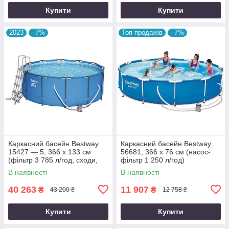
Купити
Купити
2023
–7%
Топ продажів
–7%
Каркасний басейн Bestway
Каркасний басейн Bestway
15427 — 5, 366 х 133 см
56681, 366 х 76 см (насос-
(фільтр 3 785 л/год, сходи,
фільтр 1 250 л/год)
тент, підстилка)
В наявності
В наявності
40 263
11 907
₴
₴
43 200 ₴
12 758 ₴
Купити
Купити