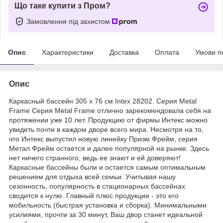
Що таке купити з Пром?
Замовлення під захистом
Опис
Характеристики
Доставка
Оплата
Умови п
Опис
Каркасный бассейн 305 x 76 см Intex 28202. Серия Metal
Frame Серия Metal Frame отлично зарекомендовала себя на
протяжении уже 10 лет. Продукцию от фирмы Интекс можно
увидеть почти в каждом дворе всего мира. Несмотря на то,
что Интекс выпустил новую линейку Призм Фрейм, серия
Метал Фрейм остается и далее популярной на рынке. Здесь
нет ничего странного, ведь ее знают и ей доверяют!
Каркасные бассейны были и остается самым оптимальным
решением для отдыха всей семьи. Учитывая нашу
сезонность, популярность в стационарных бассейнах
сводится к нулю. Главный плюс продукции - это его
мобильность (быстрая установка и сборка). Минимальными
усилиями, прочти за 30 минут, Ваш двор станет идеальной