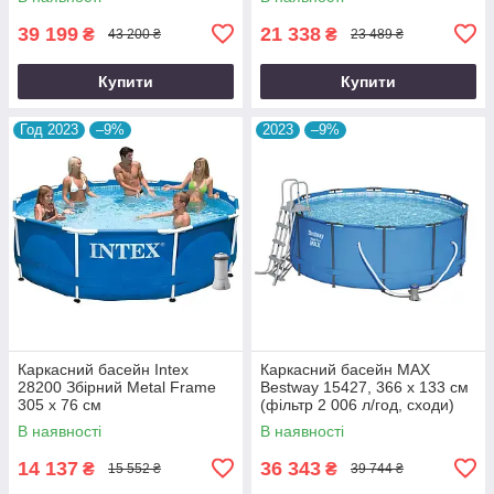
39 199
21 338
₴
₴
43 200 ₴
23 489 ₴
Купити
Купити
Год 2023
–9%
2023
–9%
Каркасний басейн Intex
Каркасний басейн MAX
28200 Збірний Metal Frame
Bestway 15427, 366 х 133 см
305 x 76 см
(фільтр 2 006 л/год, сходи)
В наявності
В наявності
14 137
36 343
₴
₴
15 552 ₴
39 744 ₴