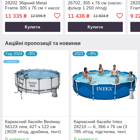
28202 Збірний Metal
26702, 305 x 76 см (насос-
2820
Frame 305 x 76 см + насос
фільтр 1 250 л/год)
Fram
фільтр
11 335
11 436
9 2
₴
₴
12 096 ₴
11 834 ₴
Купити
Купити
Акційні пропозиції та новинки
Год 2024
–9%
2023
–9%
Каркасний басейн Bestway
Каркасний басейн Intex
5612X new, 427 х 122 см
28210 — 6, 366 x 76 см (3
(3028 л/год, драбина, тент)
785 л/год, підстилка, тент,
сходи)
В наявності
В наявності