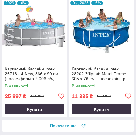
2023
–6%
Год 2023
–6%
Каркасный бассейн Intex
Каркасний басейн Intex
26716 - 4 New, 366 x 99 см
28202 Збірний Metal Frame
(насос-фильтр 2 006 л/ч,
305 x 76 см + насос фільтр
лестница, подстилка, тент)
В наявності
В наявності
25 897
11 335
₴
₴
27 648 ₴
12 096 ₴
Купити
Купити
Показати ще