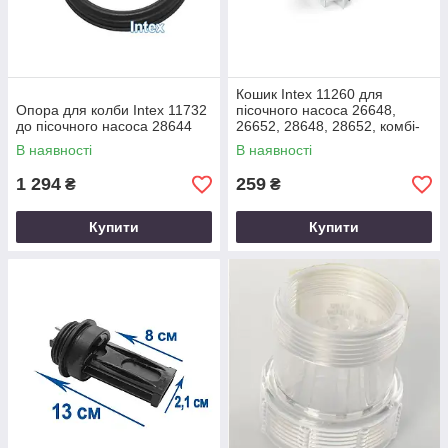
Кошик Intex 11260 для
Опора для колби Intex 11732
пісочного насоса 26648,
до пісочного насоса 28644
26652, 28648, 28652, комбі-
пісочного 28676, 28678,
В наявності
В наявності
28680
1 294
259
₴
₴
Купити
Купити