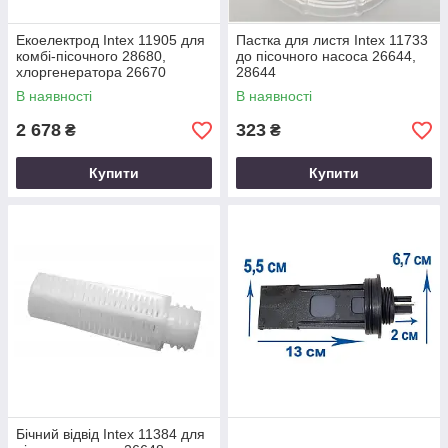
Екоелектрод Intex 11905 для
Пастка для листя Intex 11733
комбі-пісочного 28680,
до пісочного насоса 26644,
хлоргенератора 26670
28644
В наявності
В наявності
2 678
323
₴
₴
Купити
Купити
Бічний відвід Intex 11384 для