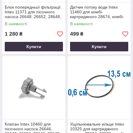
Блок попередньої фільтрації
Датчик потоку води Intex
Intex 11371 для пісочного
11460 для комбі-
насоса 26648, 26652, 28648,
картриджного 28674, комбі-
28652, комбі-пісочного
пісочного 28676, 28678,
В наявності
В наявності
28680, 28682,
1 280
499
₴
₴
Купити
Купити
Клапан Intex 10460 для
Ущільнювальне кільце Intex
пісочного насоса 26646,
10325 для картриджного