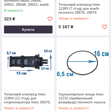
пісочного насос 26648,
26652, 28648, 28652, комбі-
Титановий електрод Intex
пісочного 28676, 28678,
11389 (7 г/год) для комбі-
В наявності
28680
пісочного 28676, 28678
323
Немає в наявності
₴
5 167
₴
Купити
Титановий електрод Intex
Ущільнювальне кільце Intex
11904 (12 г/год) для
11232 (приймальний
хлоргенератора Intex 26670,
резервуар) пісочного насоса
28670, 28682, 28680, 26666,
26648, 26652, 28648, 28652,
Немає в наявності
Немає в наявності
28666