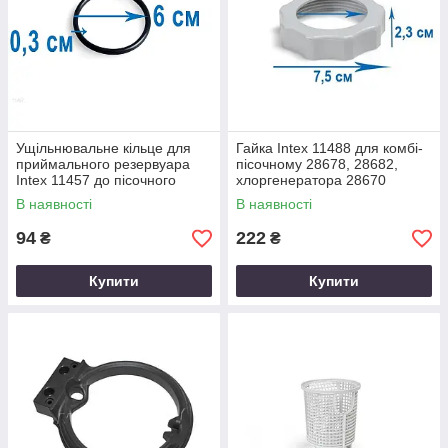
Ущільнювальне кільце для
Гайка Intex 11488 для комбі-
приймального резервуара
пісочному 28678, 28682,
Intex 11457 до пісочного
хлоргенератора 28670
насоса 26646, 26648, 26652,
В наявності
В наявності
28646, 2864
94
222
₴
₴
Купити
Купити