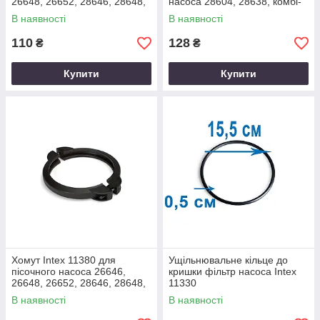
26648, 26652, 28646, 28648,
насоса 28604, 28638, комбі-
28652, комбі-пісочного
картриджного 28674
В наявності
В наявності
28676, 28678
110
128
₴
₴
Купити
Купити
Хомут Intex 11380 для
Ущільнювальне кільце до
пісочного насоса 26646,
кришки фільтр насоса Intex
26648, 26652, 28646, 28648,
11330
28652, комбі-пісочного
В наявності
В наявності
28676, 28678,