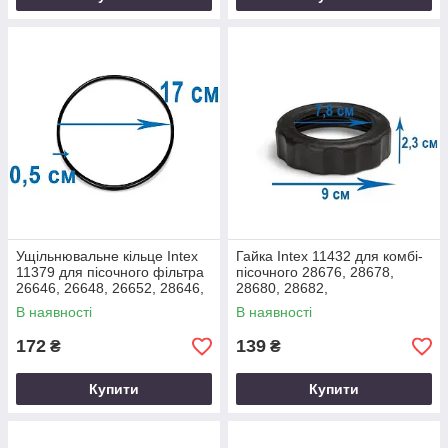
Ущільнювальне кільце Intex
Гайка Intex 11432 для комбі-
11379 для пісочного фільтра
пісочного 28676, 28678,
26646, 26648, 26652, 28646,
28680, 28682,
28648, 28652
хлоргенератора 28670,
В наявності
В наявності
26670, озонатора 26666
172
139
₴
₴
Купити
Купити