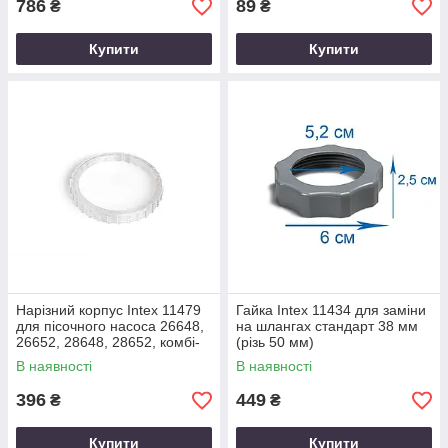
786
89
₴
₴
Купити
Купити
Нарізний корпус Intex 11479
Гайка Intex 11434 для заміни
для пісочного насоса 26648,
на шлангах стандарт 38 мм
26652, 28648, 28652, комбі-
(різь 50 мм)
пісочного 28676, 28678
В наявності
В наявності
396
449
₴
₴
Купити
Купити