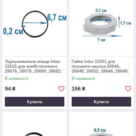
Ущільнювальне кільце Intex
Гайка Intex 11261 для
11515 для комбі-пісочного
пісочного насоса 26646,
28676, 28678, 28680, 28682,
26648, 26652, 28646, 28648,
хлоргенератора 28670,
28652, комбі-пісочного
В наявності
В наявності
26670
28676, 28680
94
156
₴
₴
Купити
Купити