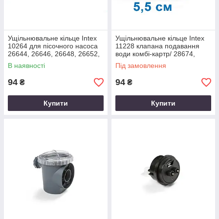
Ущільнювальне кільце Intex
Ущільнювальне кільце Intex
10264 для пісочного насоса
11228 клапана подавання
26644, 26646, 26648, 26652,
води комбі-картр/ 28674,
28646, 28648, 28652, комбі-
пісочного насоса 26644,
В наявності
Під замовлення
26646, 26648
94
94
₴
₴
Купити
Купити