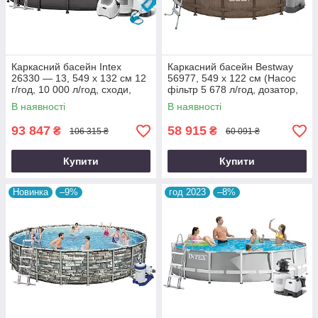
Каркасний басейн Intex
Каркасний басейн Bestway
26330 — 13, 549 х 132 см 12
56977, 549 x 122 см (Насос
г/год, 10 000 л/год, сходи,
фільтр 5 678 л/год, дозатор,
тент, підстилка, набір
сходи, тент)
В наявності
В наявності
93 847
58 915
₴
₴
106 315 ₴
60 091 ₴
Купити
Купити
Новинка
–9%
год 2023
–8%