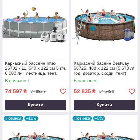
Каркасный бассейн Intex
Каркасний басейн Bestway
26732 - 11, 549 x 122 см 5 г/ч,
56725, 488 х 122 см (5 678 л/
6 000 л/ч, лестница, тент,
год, дозатор, сходи, тент)
подстилка, набор для ухода
В наявності
В наявності
74 597
52 835
₴
₴
74 882 ₴
54 545 ₴
Купити
Купити
Новинка
–11%
Новинка
–5%