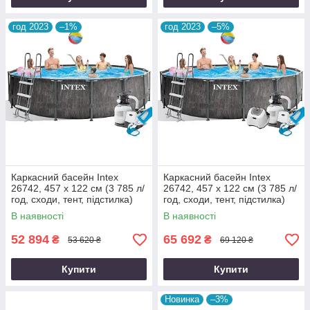
год 2023
–1%
год 2023
–5%
Каркасний басейн Intex
Каркасний басейн Intex
26742, 457 x 122 см (3 785 л/
26742, 457 x 122 см (3 785 л/
год, сходи, тент, підстилка)
год, сходи, тент, підстилка)
В наявності
В наявності
52 894
65 692
₴
₴
53 620 ₴
69 120 ₴
Купити
Купити
Новинка
–3%