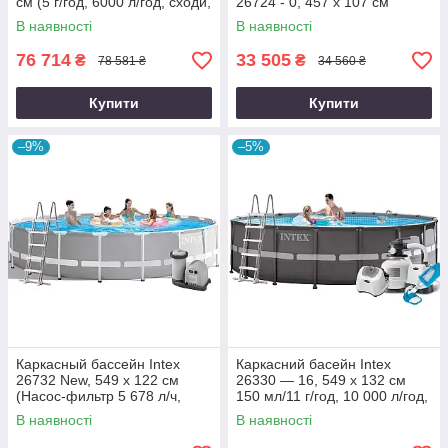
см (5 г/год, 6000 л/год, сходи,
26724 - 0, 457 х 107 см
набір, підстилка, вентиляція)
В наявності
В наявності
76 714
33 505
₴
₴
78 581 ₴
34 560 ₴
Купити
Купити
–9%
–5%
Каркасный бассейн Intex
Каркасний басейн Intex
26732 New, 549 x 122 см
26330 — 16, 549 х 132 см
(Насос-фильтр 5 678 л/ч,
150 мл/11 г/год, 10 000 л/год,
лестница, подстилка,тент)
сходи, тент, підстилка, набір
В наявності
В наявності