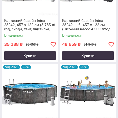
Каркасний басейн Intex
Каркасний басейн Intex
28242, 457 x 122 см (3 785 л/
28242 — 6, 457 x 122 см
год, сходи, тент, підстилка)
(Пісочний насос 4 500 л/год,
сходи, тент, підстилка)
В наявності
В наявності
35 188
48 659
₴
₴
36 053 ₴
51 840 ₴
Купити
Купити
год 2023
–2%
год 2023
–9%