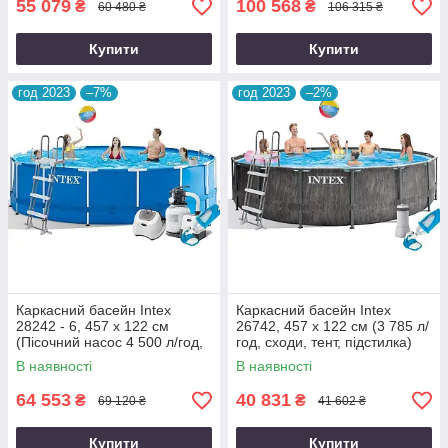
55 079
100 568
₴
₴
60 480 ₴
106 315 ₴
Купити
Купити
год 2023
–7%
год 2023
–2%
Каркасний басейн Intex
Каркасний басейн Intex
28242 - 6, 457 x 122 см
26742, 457 x 122 см (3 785 л/
(Пісочний насос 4 500 л/год,
год, сходи, тент, підстилка)
сходи, тент, підстилка)
В наявності
В наявності
64 553
40 831
₴
₴
69 120 ₴
41 602 ₴
Купити
Купити