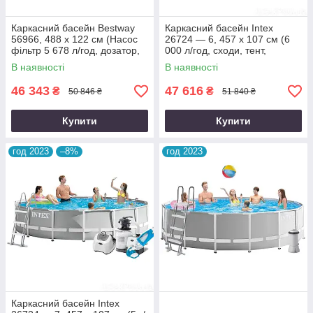
Каркасний басейн Bestway
Каркасний басейн Intex
56966, 488 х 122 см (Насос
26724 — 6, 457 х 107 см (6
фільтр 5 678 л/год, дозатор,
000 л/год, сходи, тент,
сходи, тент)
підстилка)
В наявності
В наявності
46 343
47 616
₴
₴
50 846 ₴
51 840 ₴
Купити
Купити
год 2023
–8%
год 2023
Каркасний басейн Intex