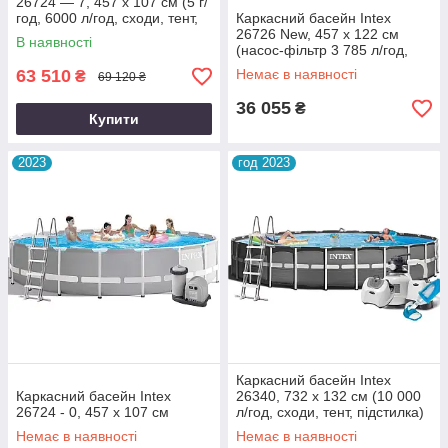
26724 — 7, 457 х 107 см (5 г/
год, 6000 л/год, сходи, тент,
Каркасний басейн Intex
підстилка, набір для догляду)
26726 New, 457 x 122 см
В наявності
(насос-фільтр 3 785 л/год,
сходи, тент, підстилка)
63 510
Немає в наявності
₴
69 120 ₴
36 055
₴
Купити
2023
год 2023
Каркасний басейн Intex
Каркасний басейн Intex
26340, 732 x 132 см (10 000
26724 - 0, 457 х 107 см
л/год, сходи, тент, підстилка)
Немає в наявності
Немає в наявності