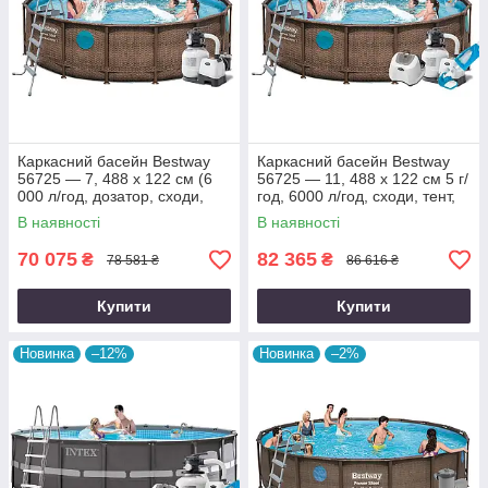
Каркасний басейн Bestway
Каркасний басейн Bestway
56725 — 7, 488 х 122 см (6
56725 — 11, 488 х 122 см 5 г/
000 л/год, дозатор, сходи,
год, 6000 л/год, сходи, тент,
тент, підстилка)
підстилка, дозатор, набір
В наявності
В наявності
70 075
82 365
₴
₴
78 581 ₴
86 616 ₴
Купити
Купити
Новинка
–12%
Новинка
–2%