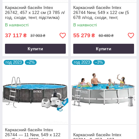
Каркасний басейн Intex
Каркасний басейн Intex
26742, 457 x 122 см (3 785 л/
26744 New, 549 x 122 см (5
год, сходи, тент, підстилка)
678 л/год, сходи, тент,
підстилка)
В наявності
В наявності
37 117
55 279
₴
₴
37 903 ₴
60 480 ₴
Купити
Купити
год 2023
–2%
год 2023
–3%
Каркасний басейн Intex
26744 — 11 New, 549 x 122
Каркасний басейн Intex