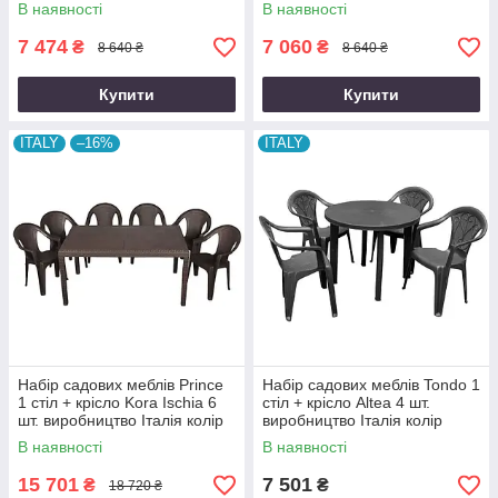
Італія колір антрацит
Італія колір білий
В наявності
В наявності
7 474
7 060
₴
₴
8 640 ₴
8 640 ₴
Купити
Купити
ITALY
–16%
ITALY
Набір садових меблів Prince
Набір садових меблів Tondo 1
1 стіл + крісло Kora Ischia 6
стіл + крісло Altea 4 шт.
шт. виробництво Італія колір
виробництво Італія колір
Коричневий
антрацит
В наявності
В наявності
15 701
7 501
₴
₴
18 720 ₴