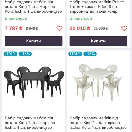
Набір садових меблів під
Набір садових меблів Prince
ротанг King 1 стіл + крісло
1 стіл + крісло Eden 6 шт.
Kora Ischia 4 шт. виробництво
виробництво Італія колір
Італія колір Коричневий
Коричневий
В наявності
В наявності
7 787
20 015
₴
₴
8 640 ₴
21 600 ₴
Купити
Купити
ITALY
–13%
ITALY
–18%
Набір садових меблів під
Набір садових меблів під
ротанг King 1 стіл + крісло
ротанг King 1 стіл + крісло
Ischia 4 шт. виробництво
Ischia Kora 4 шт. виробництво