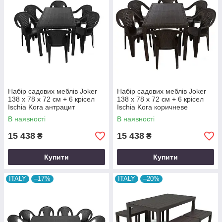
Набір садових меблів Joker
Набір садових меблів Joker
138 x 78 х 72 см + 6 крісел
138 x 78 х 72 см + 6 крісел
Ischia Kora антрацит
Ischia Kora коричневе
виробництво Італія
виробництво Італія
В наявності
В наявності
15 438
15 438
₴
₴
Купити
Купити
ITALY
–17%
ITALY
–20%