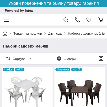
Умови повернення та обміну товару, гарантія
Powered by Intex
Товари та послуги
Дім і сад
Набори садових меблів
Набори садових меблів
Сортування
0
Фільтри
ITALY
–4%
Новинка
–14%