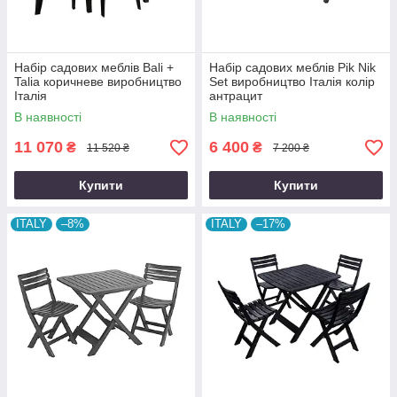
Набір садових меблів Bali +
Набір садових меблів Pik Nik
Talia коричневе виробництво
Set виробництво Італія колір
Італія
антрацит
В наявності
В наявності
11 070
6 400
₴
₴
11 520 ₴
7 200 ₴
Купити
Купити
ITALY
–8%
ITALY
–17%