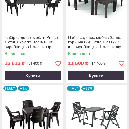
Набір садових меблів Prince
Набір садових меблів Samoa
1 стіл + крісло Ischia 6 шт.
коричневий 1 стіл + лавки 4
виробництво Італія колір
шт. виробництво Італія колір
Антрацит
коричневий
В наявності
В наявності
12 012
11 500
₴
₴
14 400 ₴
14 400 ₴
Купити
Купити
ITALY
–4%
ITALY
–11%