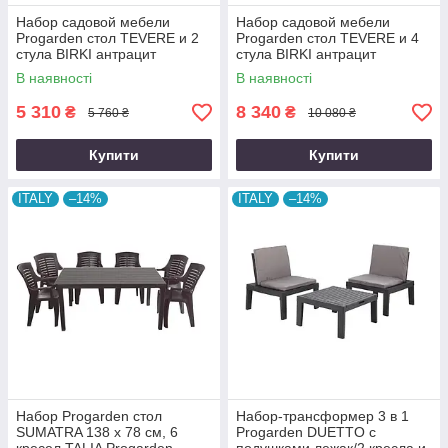
Набор садовой мебели
Набор садовой мебели
Progarden стол TEVERE и 2
Progarden стол TEVERE и 4
стула BIRKI антрацит
стула BIRKI антрацит
производство Италия цвет
производство Италия цвет
В наявності
В наявності
антрацит
антрацит
5 310
8 340
₴
₴
5 760 ₴
10 080 ₴
Купити
Купити
ITALY
–14%
ITALY
–14%
Набор Progarden стол
Набор-трансформер 3 в 1
SUMATRA 138 x 78 см, 6
Progarden DUETTO с