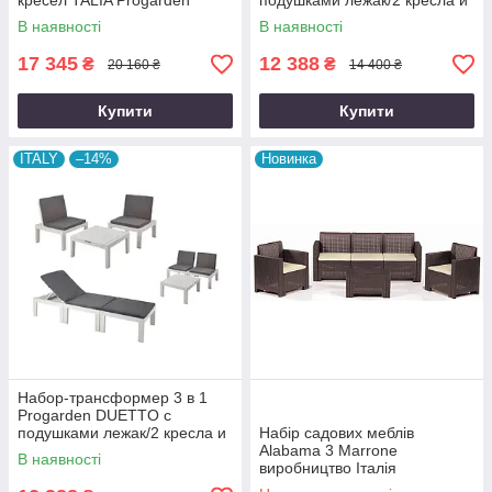
кресел TALIA Progarden
подушками лежак/2 кресла и
производство Италия цвет
столик производство Италия
В наявності
В наявності
коричневый
цвет антрацит
17 345
12 388
₴
₴
20 160 ₴
14 400 ₴
Купити
Купити
ITALY
–14%
Новинка
Набор-трансформер 3 в 1
Progarden DUETTO с
подушками лежак/2 кресла и
Набір садових меблів
столик производство Италия
Alabama 3 Marrone
В наявності
цвет белый
виробництво Італія
коричневий + беж