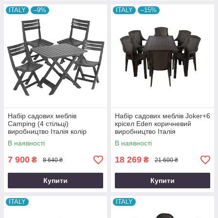
ITALY
–9%
ITALY
–15%
Набір садових меблів
Набір садових меблів Joker+6
Camping (4 стільці)
крісел Eden коричневий
виробництво Італія колір
виробництво Італія
антрацит
В наявності
В наявності
7 900
18 269
₴
₴
8 640 ₴
21 600 ₴
Купити
Купити
ITALY
ITALY