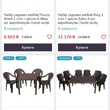
Набір садових меблів Fiocco
Набір садових меблів King 1
білий 1 стіл + крісло 4 Altea
стіл + крісло Eden 4 шт.
шт. виробництво Італія колір
виробництво Італія колір
біле
Коричневий
В наявності
В наявності
6 923
11 176
₴
₴
7 200 ₴
12 960 ₴
Купити
Купити
ITALY
–10%
Новинка
–7%