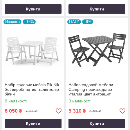
Купити
Купити
Новинка
–16%
ITALY
–8%
Набір садових меблів Pik Nik
Набор садовой мебели
Set виробництво Італія колір
Camping производство
білий
Италия цвет антрацит
В наявності
В наявності
6 050
5 310
₴
₴
7 200 ₴
5 760 ₴
Купити
Купити