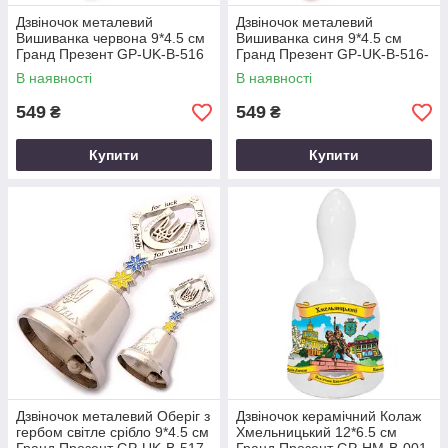
Дзвіночок металевий
Дзвіночок металевий
Вишиванка червона 9*4.5 см
Вишиванка синя 9*4.5 см
Гранд Презент GP-UK-B-516
Гранд Презент GP-UK-B-516-
1
В наявності
В наявності
549
549
₴
₴
Купити
Купити
Дзвіночок металевий Оберіг з
Дзвіночок керамічний Колаж
гербом світле срібло 9*4.5 см
Хмельницький 12*6.5 см