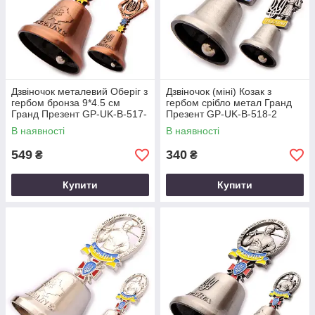
Дзвіночок металевий Оберіг з
Дзвіночок (міні) Козак з
гербом бронза 9*4.5 см
гербом срібло метал Гранд
Гранд Презент GP-UK-B-517-
Презент GP-UK-B-518-2
2
В наявності
В наявності
549
340
₴
₴
Купити
Купити