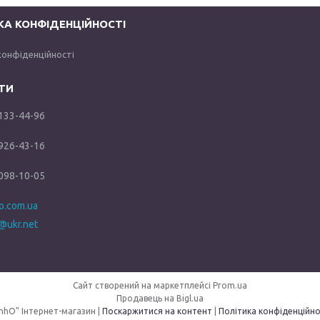
КА КОНФІДЕНЦІЙНОСТІ
конфіденційності
 133-44-96
 926-43-16
 098-10-05
ho.com.ua
@ukr.net
Сайт створений на маркетплейсі
Prom.ua
Продавець на Bigl.ua
"OhhO" Інтернет-магазин |
Поскаржитися на контент
|
Політика конфіденційно