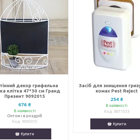
тінний декор грифельна
Засіб для знищення гризу
а клітка 47*30 см Гранд
комах Pest Reject
Презент 9092015
254 ₴
676 ₴
В наявності
В наявності
8011533
Оптом і в роздріб
9092015
Купити
Купити