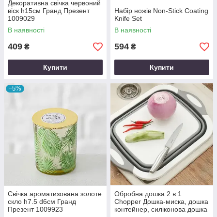
Декоративна свічка червоний
віск h15см Гранд Презент
Набір ножів Non-Stick Coating
1009029
Knife Set
В наявності
В наявності
409
594
₴
₴
Купити
Купити
–5%
Свічка ароматизована золоте
Обробна дошка 2 в 1
скло h7.5 d6см Гранд
Chopper Дошка-миска, дошка
Презент 1009923
контейнер, силіконова дошка