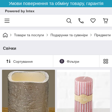
Умови повернення та обміну товару, гарантія
Powered by Intex
Товари та послуги
Подарунки та сувеніри
Предмети 
Свічки
Сортування
0
Фільтри