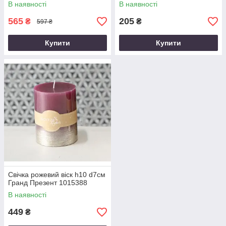
В наявності
В наявності
565
205
₴
₴
597 ₴
Купити
Купити
Свічка рожевий віск h10 d7см
Гранд Презент 1015388
В наявності
449
₴