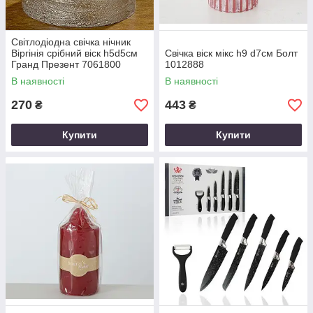
Світлодіодна свічка нічник
Віргінія срібний віск h5d5см
Свічка віск мікс h9 d7см Болт
Гранд Презент 7061800
1012888
В наявності
В наявності
270
443
₴
₴
Купити
Купити