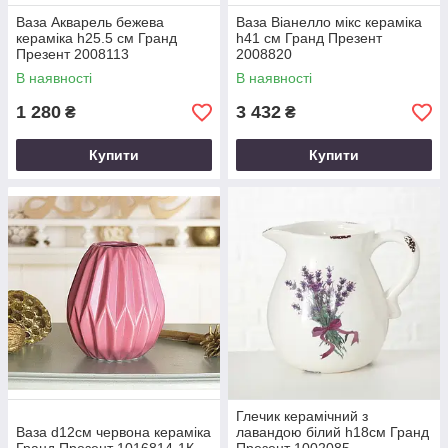
Ваза Акварель бежева
Ваза Віанелло мікс кераміка
кераміка h25.5 см Гранд
h41 см Гранд Презент
Презент 2008113
2008820
В наявності
В наявності
1 280
3 432
₴
₴
Купити
Купити
Глечик керамічний з
Ваза d12см червона кераміка
лавандою білий h18см Гранд