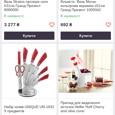
Ваза Stratos прозоре скло
Кількість: Ваза Меган
h31см Гранд Презент
кольорова кераміка d11см
8080000
Гранд Презент 1009342
В наявності
В наявності
3 277
692
₴
₴
Купити
Купити
Прилад для видалення
Набір ножів UNIQUE UN-1832
кісточок Helfer Hoff Cherry
9 предметів
and olive corer