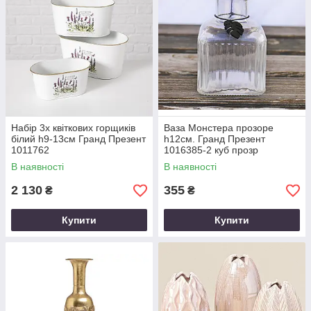
Набір 3х квіткових горщиків
Ваза Монстера прозоре
білий h9-13см Гранд Презент
h12см. Гранд Презент
1011762
1016385-2 куб прозр
В наявності
В наявності
2 130
355
₴
₴
Купити
Купити