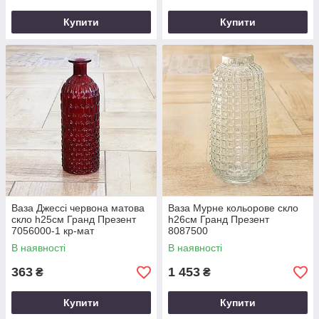
Купити
Купити
Ваза Джессі червона матова
Ваза Мурне кольорове скло
скло h25см Гранд Презент
h26см Гранд Презент
7056000-1 кр-мат
8087500
В наявності
В наявності
363
1 453
₴
₴
Купити
Купити