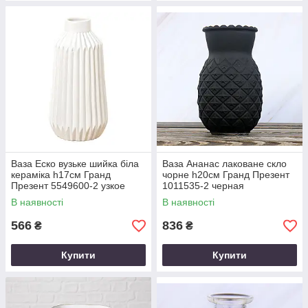
Ваза Еско вузьке шийка біла
Ваза Ананас лаковане скло
кераміка h17см Гранд
чорне h20см Гранд Презент
Презент 5549600-2 узкое
1011535-2 черная
В наявності
В наявності
566
836
₴
₴
Купити
Купити