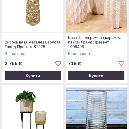
Ваза Тріплі рожева кераміка
Висока ваза металева золота
h17см Гранд Презент
Гранд Презент 81225
1009495
В наявності
В наявності
2 766
718
₴
₴
Купити
Купити