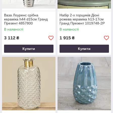
Ваза Лоуренс срібна
Набір 2-х горщиків Діоні
кераміка h44 d15см Гранд
рожева кераміка h13-17см
Презент 4857800
Гранд Презент 1019748-2Р
В наявності
В наявності
3 112
1 915
₴
₴
Купити
Купити