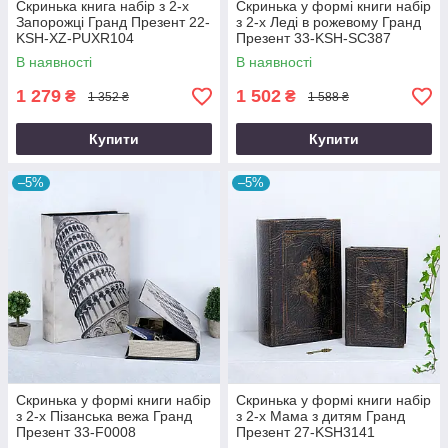
Скринька книга набір з 2-х
Скринька у формі книги набір
Запорожці Гранд Презент 22-
з 2-х Леді в рожевому Гранд
KSH-XZ-PUXR104
Презент 33-KSH-SC387
В наявності
В наявності
1 279
1 502
₴
₴
1 352 ₴
1 588 ₴
Купити
Купити
–5%
–5%
Скринька у формі книги набір
Скринька у формі книги набір
з 2-х Пізанська вежа Гранд
з 2-х Мама з дитям Гранд
Презент 33-F0008
Презент 27-KSH3141