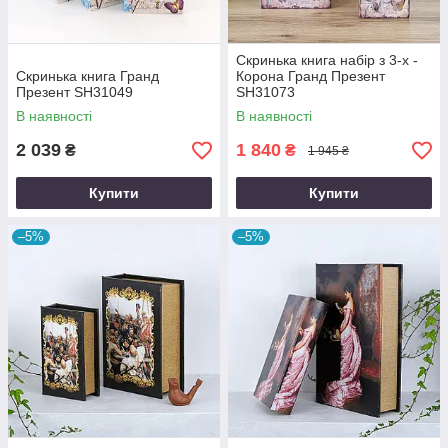
Скринька книга набір з 3-х -
Скринька книга Гранд
Корона Гранд Презент
Презент SH31049
SH31073
В наявності
В наявності
2 039
1 840
₴
₴
1 945 ₴
Купити
Купити
–5%
–5%