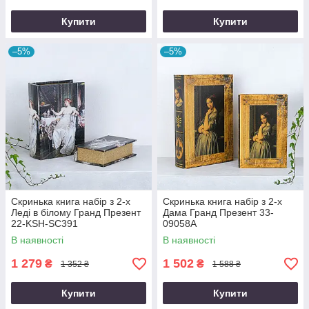
Купити
Купити
–5%
–5%
Скринька книга набір з 2-х
Скринька книга набір з 2-х
Леді в білому Гранд Презент
Дама Гранд Презент 33-
22-KSH-SC391
09058А
В наявності
В наявності
1 279
1 502
₴
₴
1 352 ₴
1 588 ₴
Купити
Купити