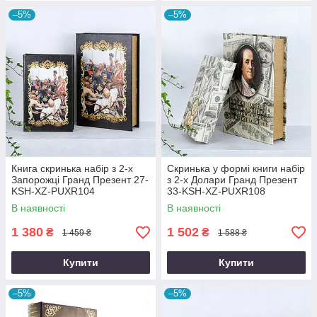
–5%
–5%
Книга скринька набір з 2-х
Скринька у формі книги набір
Запорожці Гранд Презент 27-
з 2-х Долари Гранд Презент
KSH-XZ-PUXR104
33-KSH-XZ-PUXR108
В наявності
В наявності
1 380
1 502
₴
₴
1 459 ₴
1 588 ₴
Купити
Купити
–5%
–5%