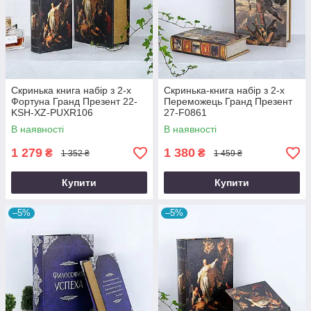
Скринька книга набір з 2-х
Скринька-книга набір з 2-х
Фортуна Гранд Презент 22-
Переможець Гранд Презент
KSH-XZ-PUXR106
27-F0861
В наявності
В наявності
1 279
1 380
₴
₴
1 352 ₴
1 459 ₴
Купити
Купити
–5%
–5%