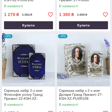
KSH-XZ-PUXR108
Презент 27-F0008
В наявності
В наявності
1 279
1 380
₴
₴
1 352 ₴
1 459 ₴
Купити
Купити
–5%
–5%
Скринька набір 2-х книг
Скринька набір з 2-х книг
Філософія успіху Гранд
Долари Гранд Презент 27-
Презент 22-KSH-XZ-
KSH-XZ-PUXR108
PUXR102
В наявності
В наявності