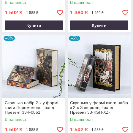
В наявності
В наявності
1 502
1 380
₴
₴
1 588 ₴
1 459 ₴
Купити
Купити
–5%
–5%
Скринька набір 2-х у формі
Скринька у формі книги набір
книги Переможець Гранд
з 2-х Запорожці Гранд
Презент 33-F0861
Презент 33-KSH-XZ-
PUXR104
В наявності
В наявності
1 502
1 502
₴
₴
1 588 ₴
1 588 ₴