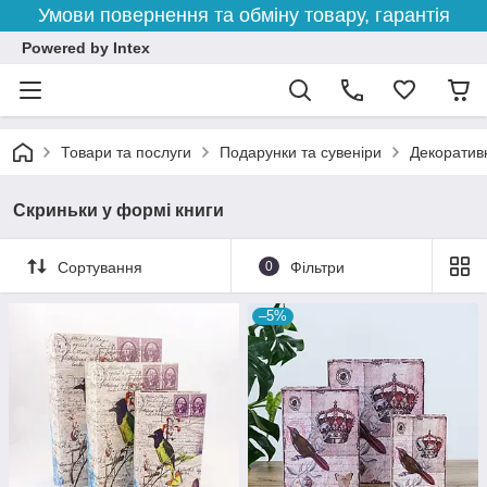
Умови повернення та обміну товару, гарантія
Powered by Intex
Товари та послуги
Подарунки та сувеніри
Декоратив
Скриньки у формі книги
Сортування
0
Фільтри
–5%