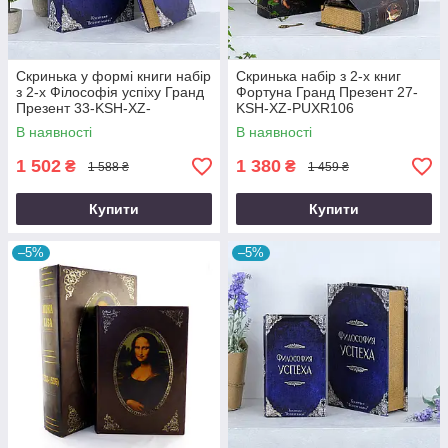
Скринька у формі книги набір
Скринька набір з 2-х книг
з 2-х Філософія успіху Гранд
Фортуна Гранд Презент 27-
Презент 33-KSH-XZ-
KSH-XZ-PUXR106
PUXR102
В наявності
В наявності
1 502
1 380
₴
₴
1 588 ₴
1 459 ₴
Купити
Купити
–5%
–5%