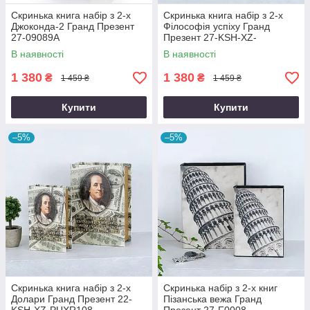
Скринька книга набір з 2-х
Скринька книга набір з 2-х
Джоконда-2 Гранд Презент
Філософія успіху Гранд
27-09089А
Презент 27-KSH-XZ-
PUXR102
В наявності
В наявності
1 380
1 380
₴
₴
1 459 ₴
1 459 ₴
Купити
Купити
–5%
–5%
Скринька книга набір з 2-х
Скринька набір з 2-х книг
Долари Гранд Презент 22-
Пізанська вежа Гранд