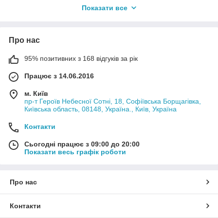
Показати все
Різновидність рамок для фотографій
Різні форми можуть задовольнити будь - який, навіть
найбільш вимогливий покупця. У інтернет-магазині ГРАНД-
Про нас
ПРЕЗЕНТ є рамки таких типів:
95% позитивних з 168 відгуків за рік
у формі серця;
Традиційні прямокутні;
Працює з 14.06.2016
у вигляді поштових марок;
м. Київ
у вигляді трюмо з дзеркалом;
пр-т Героїв Небесної Сотні, 18, Софіївська Борщагівка,
Київська область, 08148, Україна., Київ, Україна
рамки з годинником
Контакти
з підставкою;
Вирази зі скульптурними композиціями або
Сьогодні працює з 09:00 до 20:00
написами;
Показати весь графік роботи
рамки з маленькими гачками;
Колажі та фотоархіви.
Про нас
Передові моделі можуть розмістити від однієї до семи
фотографій на стіні або горизонтальній поверхні для
Контакти
настільних варіантів існує спеціальна ніжка-підставка.