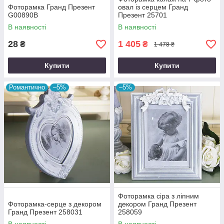
Фоторамка Гранд Презент
овал із серцем Гранд
G00890B
Презент 25701
В наявності
В наявності
28
1 405
₴
₴
1 478 ₴
Купити
Купити
Романтично
–5%
–5%
Фоторамка сіра з ліпним
Фоторамка-серце з декором
декором Гранд Презент
Гранд Презент 258031
258059