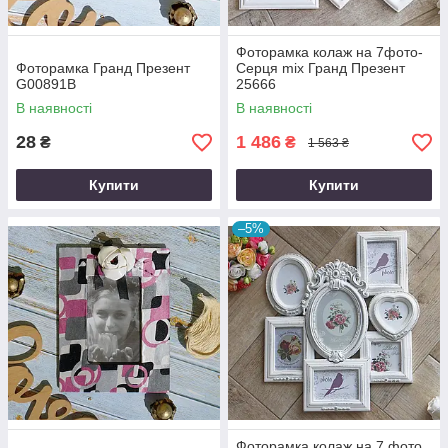
Фоторамка колаж на 7фото-
Фоторамка Гранд Презент
Серця mix Гранд Презент
G00891B
25666
В наявності
В наявності
28
1 486
₴
₴
1 563 ₴
Купити
Купити
–5%
Фоторамка колаж на 7 фото