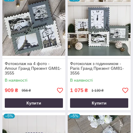
Фотоколаж на 4 фото -
Фотоколаж з годинником -
Amour Гранд Презент GM81-
Paris Гранд Презент GM81-
3555
3556
В наявності
В наявності
909
1 075
₴
₴
956 ₴
1 130 ₴
Купити
Купити
–5%
–5%