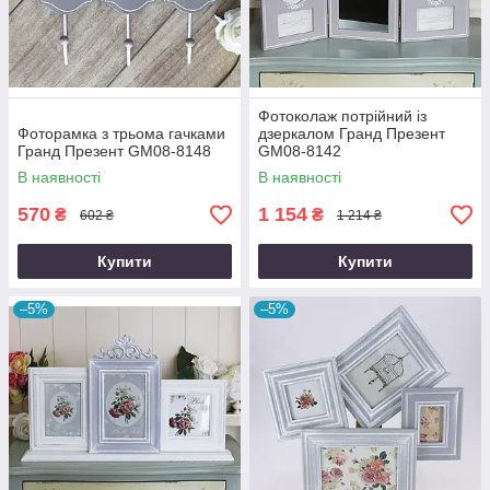
Фотоколаж потрійний із
Фоторамка з трьома гачками
дзеркалом Гранд Презент
Гранд Презент GM08-8148
GM08-8142
В наявності
В наявності
570
1 154
₴
₴
602 ₴
1 214 ₴
Купити
Купити
–5%
–5%