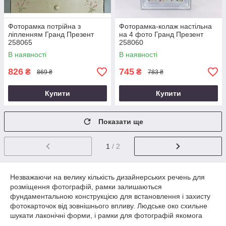
Фоторамка потрійна з
Фоторамка-колаж настільна
ліпленням Гранд Презент
на 4 фото Гранд Презент
258065
258060
В наявності
В наявності
826
745
₴
₴
869 ₴
783 ₴
Купити
Купити
Показати ще
1
/ 2
Незважаючи на велику кількість дизайнерських речень для
розміщення фотографій, рамки залишаються
фундаментальною конструкцією для встановлення і захисту
фотокарточок від зовнішнього впливу. Людське око схильне
шукати лаконічні форми, і рамки для фотографій якомога
ліпше виконувати завдання, пов’язані з обрамленням картки.