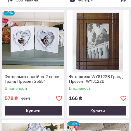
–5%
Фоторамка подвійна-2 серця
Фоторамка WY8122В Гранд
Гранд Презент 25554
Презент WY8122В
В наявності
В наявності
578
166
₴
₴
608 ₴
Купити
Купити
–5%