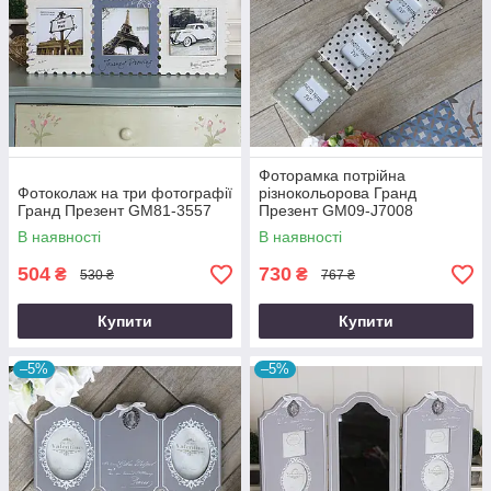
Фоторамка потрійна
Фотоколаж на три фотографії
різнокольорова Гранд
Гранд Презент GM81-3557
Презент GM09-J7008
В наявності
В наявності
504
730
₴
₴
530 ₴
767 ₴
Купити
Купити
–5%
–5%