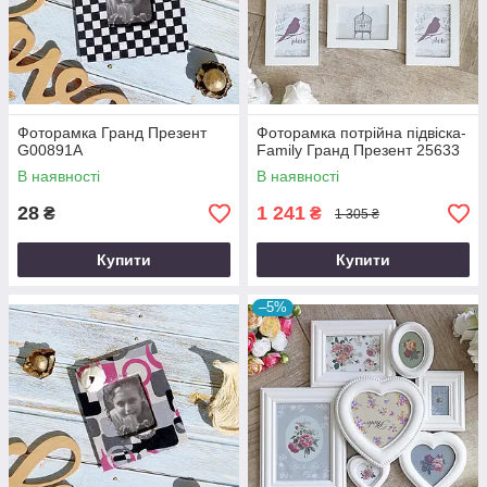
Фоторамка Гранд Презент
Фоторамка потрійна підвіска-
G00891A
Family Гранд Презент 25633
В наявності
В наявності
28
1 241
₴
₴
1 305 ₴
Купити
Купити
–5%