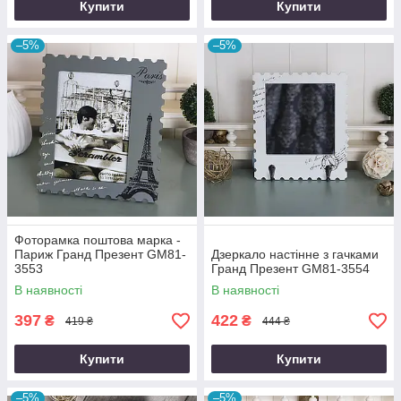
Купити
Купити
–5%
–5%
Фоторамка поштова марка -
Париж Гранд Презент GM81-
Дзеркало настінне з гачками
3553
Гранд Презент GM81-3554
В наявності
В наявності
397
422
₴
₴
419 ₴
444 ₴
Купити
Купити
–5%
–5%