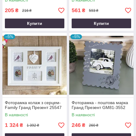
В наявності
В наявності
205
561
₴
₴
216 ₴
593 ₴
Купити
Купити
–5%
–5%
Фоторамка колаж з серцем-
Фоторамка - поштова марка
Family Гранд Презент 25547
Гранд Презент GM81-3552
В наявності
В наявності
1 324
246
₴
₴
1 392 ₴
260 ₴