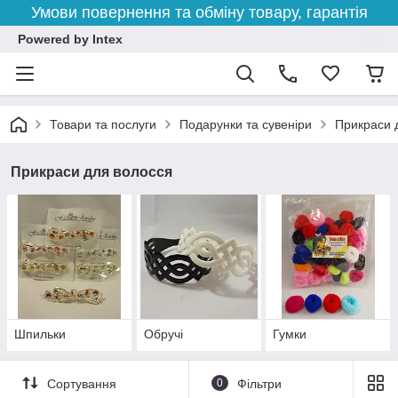
Умови повернення та обміну товару, гарантія
Powered by Intex
Товари та послуги
Подарунки та сувеніри
Прикраси 
Прикраси для волосся
Шпильки
Обручі
Гумки
Сортування
0
Фільтри